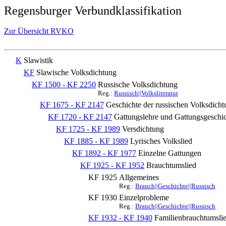
Regensburger Verbundklassifikation
Zur Übersicht RVKO
K
Slawistik
KF
Slawische Volksdichtung
KF 1500 - KF 2250
Russische Volksdichtung
Reg.:
Russisch||Volksliteratur
KF 1675 - KF 2147
Geschichte der russischen Volksdicht
KF 1720 - KF 2147
Gattungslehre und Gattungsgeschi
KF 1725 - KF 1989
Versdichtung
KF 1885 - KF 1989
Lyrisches Volkslied
KF 1892 - KF 1977
Einzelne Gattungen
KF 1925 - KF 1952
Brauchtumslied
KF 1925
Allgemeines
Reg.:
Brauch||Geschichte||Russisch
KF 1930
Einzelprobleme
Reg.:
Brauch||Geschichte||Russisch
KF 1932 - KF 1940
Familienbrauchtumslie