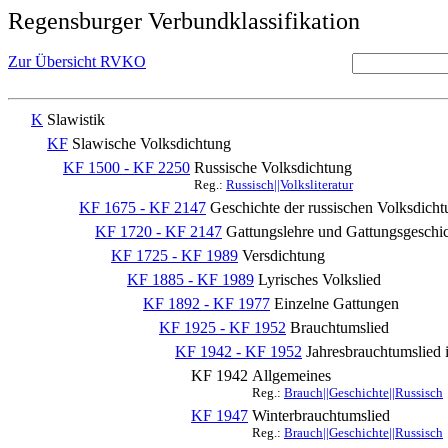
Regensburger Verbundklassifikation
Zur Übersicht RVKO
K
Slawistik
KF
Slawische Volksdichtung
KF 1500 - KF 2250
Russische Volksdichtung
Reg.:
Russisch||Volksliteratur
KF 1675 - KF 2147
Geschichte der russischen Volksdicht
KF 1720 - KF 2147
Gattungslehre und Gattungsgeschi
KF 1725 - KF 1989
Versdichtung
KF 1885 - KF 1989
Lyrisches Volkslied
KF 1892 - KF 1977
Einzelne Gattungen
KF 1925 - KF 1952
Brauchtumslied
KF 1942 - KF 1952
Jahresbrauchtumslied i
KF 1942
Allgemeines
Reg.:
Brauch||Geschichte||Russisch
KF 1947
Winterbrauchtumslied
Reg.:
Brauch||Geschichte||Russisch