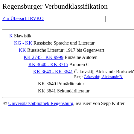
Regensburger Verbundklassifikation
Zur Übersicht RVKO
K
Slawistik
KG - KK
Russische Sprache und Literatur
KK
Russische Literatur: 1917 bis Gegenwart
KK 2745 - KK 9999
Einzelne Autoren
KK 3640 - KK 3715
Autoren C
KK 3640 - KK 3641
Čakovskij, Aleksandr Borisovi
Reg.:
Čakovskij, Aleksandr B.
KK 3640
Primärliteratur
KK 3641
Sekundärliteratur
©
Universitätsbibliothek Regensburg
, realisiert von Sepp Kuffer