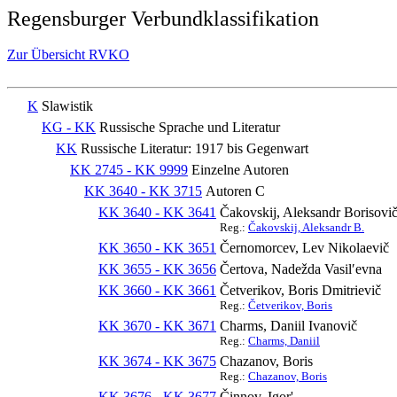
Regensburger Verbundklassifikation
Zur Übersicht RVKO
K
Slawistik
KG - KK
Russische Sprache und Literatur
KK
Russische Literatur: 1917 bis Gegenwart
KK 2745 - KK 9999
Einzelne Autoren
KK 3640 - KK 3715
Autoren C
KK 3640 - KK 3641
Čakovskij, Aleksandr Borisovi
Reg.:
Čakovskij, Aleksandr B.
KK 3650 - KK 3651
Černomorcev, Lev Nikolaevič
KK 3655 - KK 3656
Čertova, Nadežda Vasilʹevna
KK 3660 - KK 3661
Četverikov, Boris Dmitrievič
Reg.:
Četverikov, Boris
KK 3670 - KK 3671
Charms, Daniil Ivanovič
Reg.:
Charms, Daniil
KK 3674 - KK 3675
Chazanov, Boris
Reg.:
Chazanov, Boris
KK 3676 - KK 3677
Činnov, Igor'