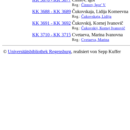
Reg.:
Činnov, Igorʹ V.
KK 3688 - KK 3689
Čukovskaja, Lidija Korneevna
Reg.:
Čukovskaja, Lidija
KK 3691 - KK 3692
Čukovskij, Kornej Ivanovič
Reg.:
Čukovskij, Kornej Ivanovič
KK 3710 - KK 3715
Cvetaeva, Marina Ivanovna
Reg.:
Cvetaeva, Marina
©
Universitätsbibliothek Regensburg
, realisiert von Sepp Kuffer