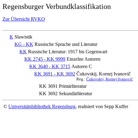
Regensburger Verbundklassifikation
Zur Übersicht RVKO
K
Slawistik
KG - KK
Russische Sprache und Literatur
KK
Russische Literatur: 1917 bis Gegenwart
KK 2745 - KK 9999
Einzelne Autoren
KK 3640 - KK 3715
Autoren C
KK 3691 - KK 3692
Čukovskij, Kornej Ivanovič
Reg.:
Čukovskij, Kornej Ivanovič
KK 3691
Primärliteratur
KK 3692
Sekundärliteratur
©
Universitätsbibliothek Regensburg
, realisiert von Sepp Kuffer