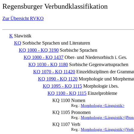
Regensburger Verbundklassifikation
Zur Übersicht RVKO
K
Slawistik
KQ
Sorbische Sprachen und Literaturen
KQ 1000 - KQ 3190
Sorbische Sprachen
KQ 1000 - KQ 1437
Ober- und Niedersorbisch i. Ges.
KQ 1030 - KQ 1180
Sorbische Gegenwartssprachen
KQ 1070 - KQ 11420
Einzeldisziplinen der Gramma
KQ 1090 - KQ 1120
Morphologie und Morphemat
KQ 1095 - KQ 1115
Morphologie i.bes.
KQ 1100 - KQ 1115
Einzelprobleme
KQ 1100
Nomen
Reg.:
Morphologie <Linguistik>
KQ 1105
Pronomen
Reg.:
Morphologie <Linguistik>||Pro
KQ 1107
Verb
Reg.:
Morphologie <Linguistik>||Verb