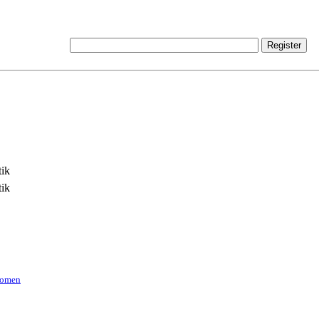
tik
ik
nomen