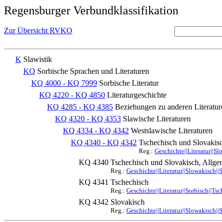
Regensburger Verbundklassifikation
Zur Übersicht RVKO
K
Slawistik
KQ
Sorbische Sprachen und Literaturen
KQ 4000 - KQ 7999
Sorbische Literatur
KQ 4220 - KQ 4850
Literaturgeschichte
KQ 4285 - KQ 4385
Beziehungen zu anderen Literatur
KQ 4320 - KQ 4353
Slawische Literaturen
KQ 4334 - KQ 4342
Westslawische Literaturen
KQ 4340 - KQ 4342
Tschechisch und Slovakis
Reg.:
Geschichte||Literatur||S
KQ 4340
Tschechisch und Slovakisch, Allge
Reg.:
Geschichte||Literatur||Slowakisch||
KQ 4341
Tschechisch
Reg.:
Geschichte||Literatur||Sorbisch||Ts
KQ 4342
Slovakisch
Reg.:
Geschichte||Literatur||Slowakisch||