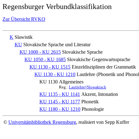
Regensburger Verbundklassifikation
Zur Übersicht RVKO
K
Slawistik
KU
Slovakische Sprache und Literatur
KU 1000 - KU 2615
Slovakische Sprache
KU 1050 - KU 1685
Slovakische Gegenwartssprache
KU 1130 - KU 1515
Einzeldisziplinen der Grammatik
KU 1130 - KU 1210
Lautlehre (Phonetik und Phonol
KU 1130
Allgemeines
Reg.:
Lautlehre||Slowakisch
KU 1135 - KU 1141
Akzent, Intonation
KU 1145 - KU 1177
Phonetik
KU 1180 - KU 1210
Phonologie
©
Universitätsbibliothek Regensburg
, realisiert von Sepp Kuffer