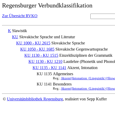
Regensburger Verbundklassifikation
Zur Übersicht RVKO
K
Slawistik
KU
Slovakische Sprache und Literatur
KU 1000 - KU 2615
Slovakische Sprache
KU 1050 - KU 1685
Slovakische Gegenwartssprache
KU 1130 - KU 1515
Einzeldisziplinen der Grammatik
KU 1130 - KU 1210
Lautlehre (Phonetik und Phonol
KU 1135 - KU 1141
Akzent, Intonation
KU 1135
Allgemeines
Reg.:
Akzent||Intonation <Linguistik>||Slow
KU 1141
Besonderes
Reg.:
Akzent||Intonation <Linguistik>||Slow
©
Universitätsbibliothek Regensburg
, realisiert von Sepp Kuffer