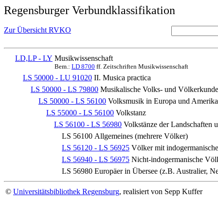
Regensburger Verbundklassifikation
Zur Übersicht RVKO
LD,LP - LY
Musikwissenschaft
Bem.:
LD 8700
ff. Zeitschriften Musikwissenschaft
LS 50000 - LU 91020
II. Musica practica
LS 50000 - LS 79800
Musikalische Volks- und Völkerkunde
LS 50000 - LS 56100
Volksmusik in Europa und Amerika 
LS 55000 - LS 56100
Volkstanz
LS 56100 - LS 56980
Volkstänze der Landschaften 
LS 56100
Allgemeines (mehrere Völker)
LS 56120 - LS 56925
Völker mit indogermanisch
LS 56940 - LS 56975
Nicht-indogermanische Völ
LS 56980
Europäer in Übersee (z.B. Australier, Ne
©
Universitätsbibliothek Regensburg
, realisiert von Sepp Kuffer