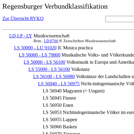
Regensburger Verbundklassifikation
Zur Übersicht RVKO
LD,LP - LY
Musikwissenschaft
Bem.:
LD 8700
ff. Zeitschriften Musikwissenschaft
LS 50000 - LU 91020
II. Musica practica
LS 50000 - LS 79800
Musikalische Volks- und Völkerkunde
LS 50000 - LS 56100
Volksmusik in Europa und Amerika 
LS 55000 - LS 56100
Volkstanz
LS 56100 - LS 56980
Volkstänze der Landschaften 
LS 56940 - LS 56975
Nicht-indogermanische Völ
LS 56940
Magyaren (= Ungarn)
LS 56945
Finnen
LS 56950
Esten
LS 56953
Nichtindogermanische Völker im euro
LS 56955
Lappen
LS 56960
Basken
LS 56970
Zigeuner