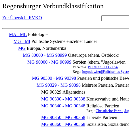
Regensburger Verbundklassifikation
Zur Übersicht RVKO
MA - ML
Politologie
MG - MI
Politische Systeme einzelner Länder
MG
Europa, Nordamerika
MG 80000 - MG 98999
Osteuropa (ehem. Ostblock)
MG 90000 - MG 90999
Serbien (ehem. "Jugoslawien"
Verw.:s.a.
PO 7075 - PO 7154
Reg.:
Jugoslawien||Politisches Sys
MG 90300 - MG 90398
Parteien und politische Be
MG 90329 - MG 90398
Mehrere Parteien, Partei
MG 90329
Allgemeines
MG 90330 - MG 90338
Konservative und Natio
MG 90340 - MG 90348
Religiöse Parteien
Reg.:
Christliche Partei||J
MG 90350 - MG 90358
Liberale Parteien
MG 90360 - MG 90368
Sozialisten, Sozialdem