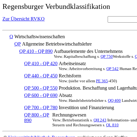
Regensburger Verbundklassifikation
Zur Übersicht RVKO
Q
Wirtschaftswissenschaften
QP
Allgemeine Betriebswirtschaftslehre
QP 410 - QP 890
Aufbauelemente des Unternehmens
Verw.:Kapitalbeschaffung s.
QP 750
Werkstoffe s.
Q
QP 410 - QP 420
Arbeitseinsatz
Verw.:Arbeitsvorbereitung s.
QP 542
Human Rel
QP 440 - QP 450
Rechtsform
Verw.:(siehe vor allem
PE 365
-450)
QP 500 - QP 550
Produktion. Beschaffung und Lagerhalt
QP 600 - QP 690
Absatz
Verw.:Handelsbetriebslehre s.
QQ 400
Landwirts
QP 700 - QP 780
Investition und Finanzierung
QP 800 - QP
Rechnungswesen
890
Verw.:Betriebsstatistik s.
QH 243
Informations- un
Steuern und Rechnungswesen s.
QL 810