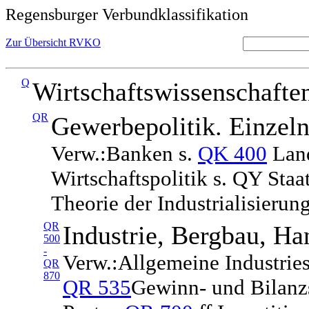
Regensburger Verbundklassifikation
Zur Übersicht RVKO
Q
Wirtschaftswissenschafte
QR
Gewerbepolitik. Einzel
Verw.:Banken s.
QK 400
Land
Wirtschaftspolitik s. QY Staa
Theorie der Industrialisieru
QR
Industrie, Bergbau, Ha
500
-
Verw.:Allgemeine Industriest
QR
870
QR 535
Gewinn- und Bilanzs