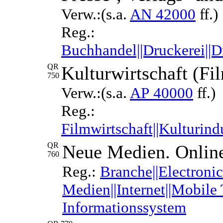
Verw.:(s.a.
AN 42000
ff.)
Reg.:
Buchhandel||Druckerei||Dr
QR
Kulturwirtschaft (Fil
750
Verw.:(s.a.
AP 40000
ff.)
Reg.:
Filmwirtschaft||Kulturind
QR
Neue Medien. Online-
760
Reg.:
Branche||Electroni
Medien||Internet||Mobile
Informationssystem