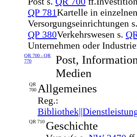
Post s.
QR 700
ff.Investitio
QP 781
Kartelle in einzelnen
Versorgungseinrichtungen s
QP 380
Verkehrswesen s.
QR
Unternehmen oder Industrie
QR 700 - QR
Post, Informati
770
Medien
QR
Allgemeines
700
Reg.:
Bibliothek||Dienstleistu
QR 710
Geschichte