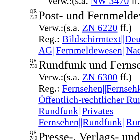
Verw.:(s.a.
NW 3470
ff.
QR
Post- und Fernmeld
720
Verw.:(s.a.
ZN 6220
ff.)
Reg.:
Bildschirmtext||De
AG||Fernmeldewesen||Nach
QR
Rundfunk und Ferns
730
Verw.:(s.a.
ZN 6300
ff.)
Reg.:
Fernsehen||Fernseh
Öffentlich-rechtlicher Ru
Rundfunk||Privates
Fernsehen||Rundfunk||Run
QR
Presse-, Verlags- u
740