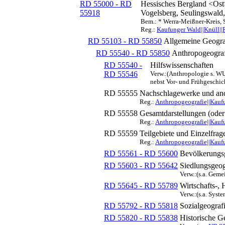
RD 55000 - RD
Hessisches Bergland <Ost
55918
Vogelsberg, Seulingswald
Bem.: * Werra-Meißner-Kreis, 
Reg.:
Kaufunger Wald||Knüll||
RD 55103 - RD 55850
Allgemeine Geogra
RD 55540 - RD 55850
Anthropogeograf
RD 55540 -
Hilfswissenschaften
RD 55546
Verw.:(Anthropologie s. WU
nebst Vor- und Frühgeschic
RD 55555
Nachschlagewerke und and
Reg.:
Anthropogeografie||Kauf
RD 55558
Gesamtdarstellungen (oder
Reg.:
Anthropogeografie||Kauf
RD 55559
Teilgebiete und Einzelfrag
Reg.:
Anthropogeografie||Kauf
RD 55561 - RD 55600
Bevölkerungs
RD 55603 - RD 55642
Siedlungsgeog
Verw.:(s.a. Gem
RD 55645 - RD 55789
Wirtschafts-,
Verw.:(s.a. Syst
RD 55792 - RD 55818
Sozialgeograf
RD 55820 - RD 55838
Historische G