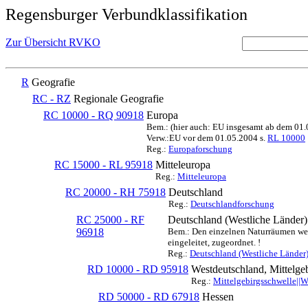
Regensburger Verbundklassifikation
Zur Übersicht RVKO
R
Geografie
RC - RZ
Regionale Geografie
RC 10000 - RQ 90918
Europa
Bem.: (hier auch: EU insgesamt ab dem 01
Verw.:EU vor dem 01.05.2004 s.
RL 10000
Reg.:
Europaforschung
RC 15000 - RL 95918
Mitteleuropa
Reg.:
Mitteleuropa
RC 20000 - RH 75918
Deutschland
Reg.:
Deutschlandforschung
RC 25000 - RF
Deutschland (Westliche Länder)
96918
Bem.: Den einzelnen Naturräumen werd
eingeleitet, zugeordnet. !
Reg.:
Deutschland (Westliche Länder
RD 10000 - RD 95918
Westdeutschland, Mittelge
Reg.:
Mittelgebirgsschwelle||
RD 50000 - RD 67918
Hessen