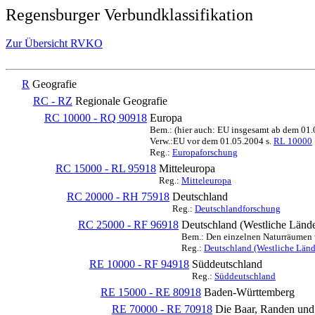
Regensburger Verbundklassifikation
Zur Übersicht RVKO
R
Geografie
RC - RZ
Regionale Geografie
RC 10000 - RQ 90918
Europa
Bem.: (hier auch: EU insgesamt ab dem 01
Verw.:EU vor dem 01.05.2004 s.
RL 10000
Reg.:
Europaforschung
RC 15000 - RL 95918
Mitteleuropa
Reg.:
Mitteleuropa
RC 20000 - RH 75918
Deutschland
Reg.:
Deutschlandforschung
RC 25000 - RF 96918
Deutschland (Westliche Lände
Bem.: Den einzelnen Naturräumen we
Reg.:
Deutschland (Westliche Länd
RE 10000 - RF 94918
Süddeutschland
Reg.:
Süddeutschland
RE 15000 - RE 80918
Baden-Württemberg
RE 70000 - RE 70918
Die Baar, Randen und