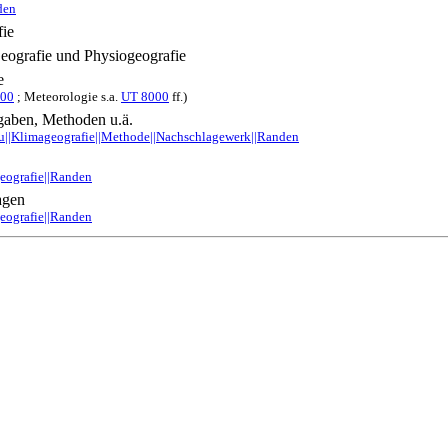
den
ie
eografie und Physiogeografie
e
00
; Meteorologie s.a.
UT 8000
ff.)
aben, Methoden u.ä.
au||Klimageografie||Methode||Nachschlagewerk||Randen
geografie||Randen
agen
geografie||Randen