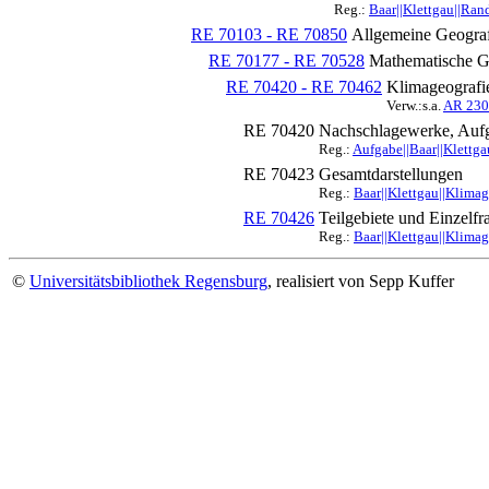
Reg.:
Baar||Klettgau||Ran
RE 70103 - RE 70850
Allgemeine Geograf
RE 70177 - RE 70528
Mathematische G
RE 70420 - RE 70462
Klimageografi
Verw.:s.a.
AR 230
RE 70420
Nachschlagewerke, Aufg
Reg.:
Aufgabe||Baar||Klettg
RE 70423
Gesamtdarstellungen
Reg.:
Baar||Klettgau||Klima
RE 70426
Teilgebiete und Einzelfr
Reg.:
Baar||Klettgau||Klima
©
Universitätsbibliothek Regensburg
, realisiert von Sepp Kuffer