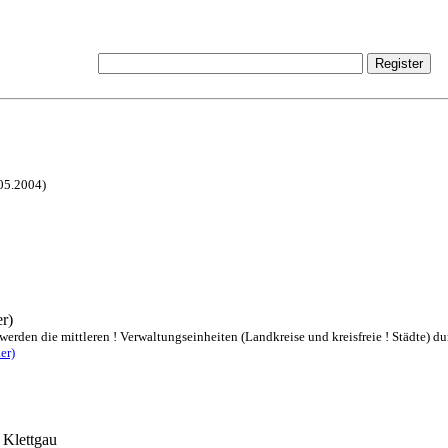
.05.2004)
r)
rden die mittleren ! Verwaltungseinheiten (Landkreise und kreisfreie ! Städte) dur
er)
 Klettgau