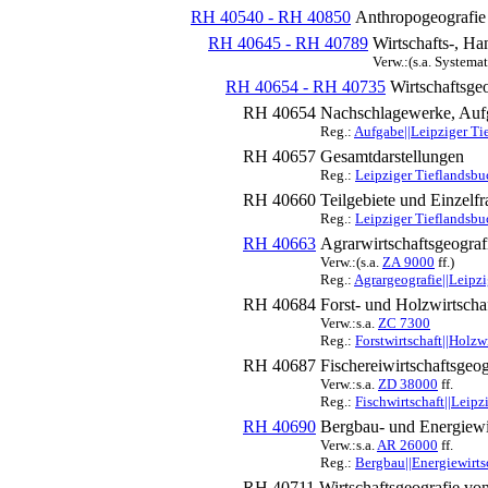
RH 40540 - RH 40850
Anthropogeografie
RH 40645 - RH 40789
Wirtschafts-, Ha
Verw.:(s.a. Systema
RH 40654 - RH 40735
Wirtschaftsge
RH 40654
Nachschlagewerke, Auf
Reg.:
Aufgabe||Leipziger Ti
RH 40657
Gesamtdarstellungen
Reg.:
Leipziger Tieflandsbuc
RH 40660
Teilgebiete und Einzelf
Reg.:
Leipziger Tieflandsbuc
RH 40663
Agrarwirtschaftsgeograf
Verw.:(s.a.
ZA 9000
ff.)
Reg.:
Agrargeografie||Leipzi
RH 40684
Forst- und Holzwirtscha
Verw.:s.a.
ZC 7300
Reg.:
Forstwirtschaft||Holzw
RH 40687
Fischereiwirtschaftsgeog
Verw.:s.a.
ZD 38000
ff.
Reg.:
Fischwirtschaft||Leipz
RH 40690
Bergbau- und Energiewir
Verw.:s.a.
AR 26000
ff.
Reg.:
Bergbau||Energiewirtsc
RH 40711
Wirtschaftsgeografie 