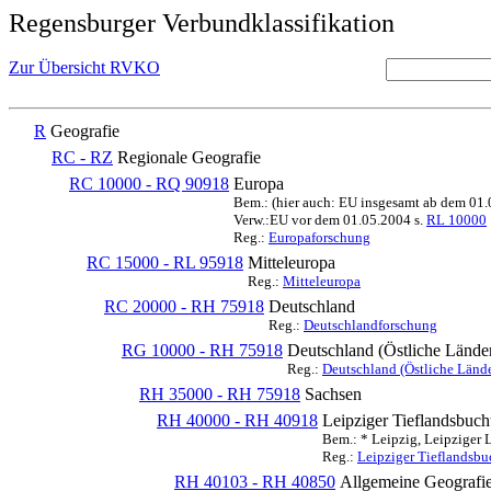
Regensburger Verbundklassifikation
Zur Übersicht RVKO
R
Geografie
RC - RZ
Regionale Geografie
RC 10000 - RQ 90918
Europa
Bem.: (hier auch: EU insgesamt ab dem 01
Verw.:EU vor dem 01.05.2004 s.
RL 10000
Reg.:
Europaforschung
RC 15000 - RL 95918
Mitteleuropa
Reg.:
Mitteleuropa
RC 20000 - RH 75918
Deutschland
Reg.:
Deutschlandforschung
RG 10000 - RH 75918
Deutschland (Östliche Lände
Reg.:
Deutschland (Östliche Lände
RH 35000 - RH 75918
Sachsen
RH 40000 - RH 40918
Leipziger Tieflandsbuch
Bem.: * Leipzig, Leipziger 
Reg.:
Leipziger Tieflandsbu
RH 40103 - RH 40850
Allgemeine Geografi