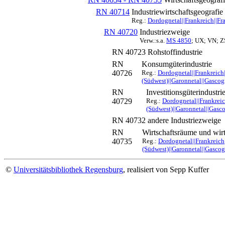
RN 40714
Industriewirtschaftsgeografie
Reg.:
Dordognetal||Frankreich||Fra
RN 40720
Industriezweige
Verw.:s.a.
MS 4850
; UX; VN; Z
RN 40723
Rohstoffindustrie
RN
Konsumgüterindustrie
40726
Reg.:
Dordognetal||Frankreich
(Südwest)||Garonnetal||Gascogn
RN
Investitionsgüterindustri
40729
Reg.:
Dordognetal||Frankreic
(Südwest)||Garonnetal||Gasco
RN 40732
andere Industriezweige
RN
Wirtschaftsräume und wir
40735
Reg.:
Dordognetal||Frankreich
(Südwest)||Garonnetal||Gascogn
©
Universitätsbibliothek Regensburg
, realisiert von Sepp Kuffer