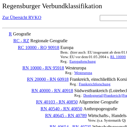
Regensburger Verbundklassifikation
Zur Übersicht RVKO
R
Geografie
RC - RZ
Regionale Geografie
RC 10000 - RQ 90918
Europa
Bem.: (hier auch: EU insgesamt ab dem 01
Verw.:EU vor dem 01.05.2004 s.
RL 10000
Reg.:
Europaforschung
RN 10000 - RN 95918
Westeuropa
Reg.:
Westeuropa
RN 20000 - RN 60918
Frankreich, einschließlich Kors
Reg.:
Frankreichforschung
RN 40000 - RN 40918
Südwestfrankreich (Loirebec
Reg.:
Dordognetal||Frankreich||Fr
RN 40103 - RN 40850
Allgemeine Geografie
RN 40540 - RN 40850
Anthropogeografie
RN 40645 - RN 40789
Wirtschafts-, Handels
Verw.:(s.a. Systematik Q)
RN 40654 - RN 40735
Wirtschaftsgeograf