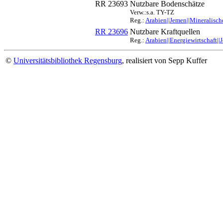
RR 23693
Nutzbare Bodenschätze
Verw.:s.a. TY-TZ
Reg.:
Arabien||Jemen||Mineralische
RR 23696
Nutzbare Kraftquellen
Reg.:
Arabien||Energiewirtschaft||
©
Universitätsbibliothek Regensburg
, realisiert von Sepp Kuffer