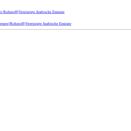
r Rohstoff||Vereinigte Arabische Emirate
Jemen||Rohstoff||Vereinigte Arabische Emirate