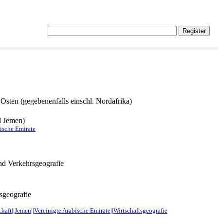
Osten (gegebenenfalls einschl. Nordafrika)
d Jemen)
bische Emirate
und Verkehrsgeografie
sgeografie
haft||Jemen||Vereinigte Arabische Emirate||Wirtschaftsgeografie