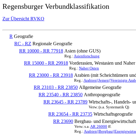
Regensburger Verbundklassifikation
Zur Übersicht RVKO
R
Geografie
RC - RZ
Regionale Geografie
RR 10000 - RR 77918
Asien (ohne GUS)
Reg.:
Asienforschung
RR 15000 - RR 29918
Vorderasien, Westasien und Naher 
Reg.:
Naher Osten
RR 23000 - RR 23918
Arabien (mit Scheichtümern un
Reg.:
Arabien||Jemen||Vereinigte Ara
RR 23103 - RR 23850
Allgemeine Geografie
RR 23540 - RR 23850
Anthropogeografie
RR 23645 - RR 23789
Wirtschafts-, Handels- 
Verw.:(s.a. Systematik Q)
RR 23654 - RR 23735
Wirtschaftsgeografie
RR 23690
Bergbau- und Energiewirtschaft
Verw.:s.a.
AR 26000
ff.
Reg.:
Arabien||Bergbau||Energiewirtsc