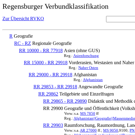
Regensburger Verbundklassifikation
Zur Übersicht RVKO
R
Geografie
RC - RZ
Regionale Geografie
RR 10000 - RR 77918
Asien (ohne GUS)
Reg.:
Asienforschung
RR 15000 - RR 29918
Vorderasien, Westasien und Naher 
Reg.:
Naher Osten
RR 29000 - RR 29918
Afghanistan
Reg.:
Afghanistan
RR 29853 - RR 29918
Angewandte Geografie
RR 29862
Teilgebiete und Einzelfragen
RR 29865 - RR 29890
Didaktik und Methodik d
RR 29900
Geografie und Öffentlichkeit (Volks
Verw.:s.a.
MS 7850
ff
Reg.:
Afghanistan||Geografie||Massenmedi
RR 29903
Raumforschung, Raumordnung, Lan
Verw.:s.a.
AR 27000
ff.;
MS 9050
,9100;
PN