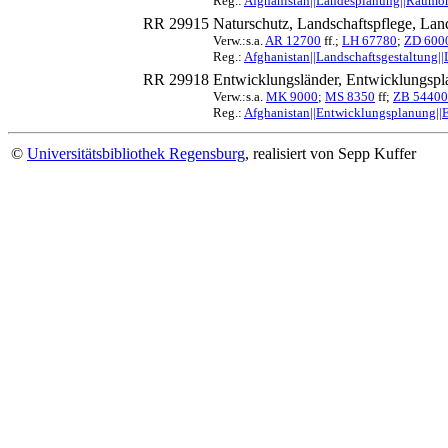
Reg.:
Afghanistan||Landesplanung||Raumo
RR 29915
Naturschutz, Landschaftspflege, Lan
Verw.:s.a.
AR 12700
ff.;
LH 67780
;
ZD 600
Reg.:
Afghanistan||Landschaftsgestaltung||
RR 29918
Entwicklungsländer, Entwicklungspl
Verw.:s.a.
MK 9000
;
MS 8350
ff;
ZB 54400
Reg.:
Afghanistan||Entwicklungsplanung||
©
Universitätsbibliothek Regensburg
, realisiert von Sepp Kuffer