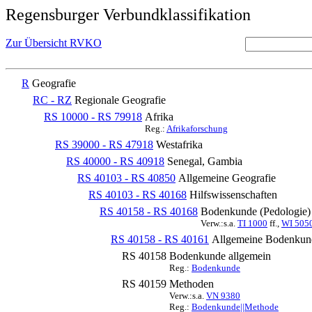
Regensburger Verbundklassifikation
Zur Übersicht RVKO
R
Geografie
RC - RZ
Regionale Geografie
RS 10000 - RS 79918
Afrika
Reg.:
Afrikaforschung
RS 39000 - RS 47918
Westafrika
RS 40000 - RS 40918
Senegal, Gambia
RS 40103 - RS 40850
Allgemeine Geografie
RS 40103 - RS 40168
Hilfswissenschaften
RS 40158 - RS 40168
Bodenkunde (Pedologie)
Verw.:s.a.
TI 1000
ff.,
WI 505
RS 40158 - RS 40161
Allgemeine Bodenkunde
RS 40158
Bodenkunde allgemein
Reg.:
Bodenkunde
RS 40159
Methoden
Verw.:s.a.
VN 9380
Reg.:
Bodenkunde||Methode