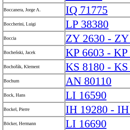
IQ 71775
Boccanera, Jorge A.
LP 38380
Boccherini, Luigi
ZY 2630 - ZY
Boccia
KP 6603 - KP
Bocheński, Jacek
KS 8180 - KS
Bochořák, Klement
AN 80110
Bochum
LI 16590
Bock, Hans
IH 19280 - IH
Bockel, Pierre
LI 16690
Böcker, Hermann