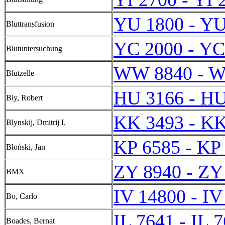
YU 1800 - YU
Bluttransfusion
YC 2000 - YC
Blutuntersuchung
WW 8840 - 
Blutzelle
HU 3166 - HU
Bly, Robert
KK 3493 - KK
Blynskij, Dmitrij I.
KP 6585 - KP
Błoński, Jan
ZY 8940 - ZY
BMX
IV 14800 - IV
Bo, Carlo
IL 7641 - IL 
Boades, Bernat