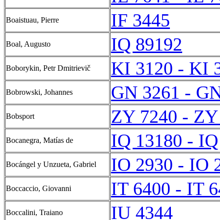
IF 3445
Boaistuau, Pierre
IQ 89192
Boal, Augusto
KI 3120 - KI 
Boborykin, Petr Dmitrievič
GN 3261 - GN
Bobrowski, Johannes
ZY 7240 - ZY
Bobsport
IQ 13180 - IQ
Bocanegra, Matías de
IO 2930 - IO 
Bocángel y Unzueta, Gabriel
IT 6400 - IT 
Boccaccio, Giovanni
IU 4344
Boccalini, Traiano