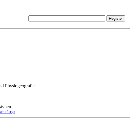
nd Physiogeografie
stypen
chaftstyp