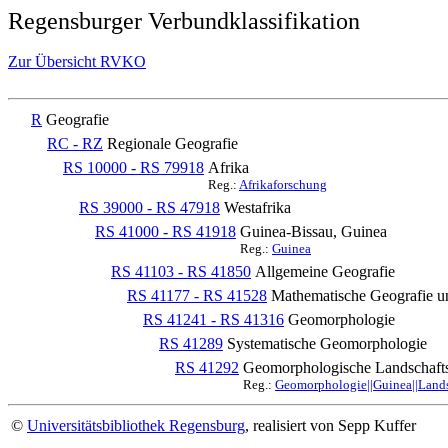
Regensburger Verbundklassifikation
Zur Übersicht RVKO
R
Geografie
RC - RZ
Regionale Geografie
RS 10000 - RS 79918
Afrika
Reg.:
Afrikaforschung
RS 39000 - RS 47918
Westafrika
RS 41000 - RS 41918
Guinea-Bissau, Guinea
Reg.:
Guinea
RS 41103 - RS 41850
Allgemeine Geografie
RS 41177 - RS 41528
Mathematische Geografie u
RS 41241 - RS 41316
Geomorphologie
RS 41289
Systematische Geomorphologie
RS 41292
Geomorphologische Landschaft
Reg.:
Geomorphologie||Guinea||Lands
©
Universitätsbibliothek Regensburg
, realisiert von Sepp Kuffer