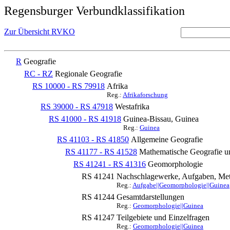
Regensburger Verbundklassifikation
Zur Übersicht RVKO
R
Geografie
RC - RZ
Regionale Geografie
RS 10000 - RS 79918
Afrika
Reg.:
Afrikaforschung
RS 39000 - RS 47918
Westafrika
RS 41000 - RS 41918
Guinea-Bissau, Guinea
Reg.:
Guinea
RS 41103 - RS 41850
Allgemeine Geografie
RS 41177 - RS 41528
Mathematische Geografie u
RS 41241 - RS 41316
Geomorphologie
RS 41241
Nachschlagewerke, Aufgaben, Met
Reg.:
Aufgabe||Geomorphologie||Guinea
RS 41244
Gesamtdarstellungen
Reg.:
Geomorphologie||Guinea
RS 41247
Teilgebiete und Einzelfragen
Reg.:
Geomorphologie||Guinea