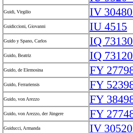
IV 30480
Guidi, Virgilio
IU 4515
Guidiccioni, Giovanni
IQ 73130
Guido y Spano, Carlos
IQ 73120
Guido, Beatriz
FY 27798
Guido, de Elemosina
FY 52398
Guido, Ferrariensis
FY 38498
Guido, von Arezzo
FY 27748
Guido, von Arezzo, der Jüngere
IV 30520
Guiducci, Armanda