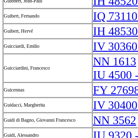
IH 48520
Guibbert, Jean-Paul
IQ 73110
Guibert, Fernando
IH 48530
Guibert, Hervé
IV 30360
Guicciardi, Emilio
NN 1613
Guicciardini, Francesco
IU 4500 
FY 27698
Guicennas
IV 30400
Guidacci, Margherita
NN 3562
Guidi di Bagno, Giovanni Francesco
IU 9320 
Guidi, Alessandro