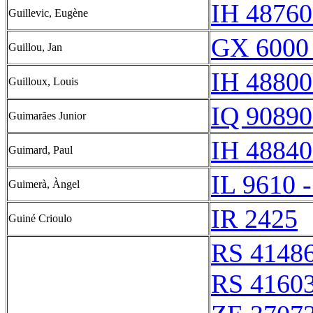
IH 48760
Guillevic, Eugène
GX 6000
Guillou, Jan
IH 48800
Guilloux, Louis
IQ 90890
Guimarães Junior
IH 48840
Guimard, Paul
IL 9610 -
Guimerà, Àngel
IR 2425
Guiné Crioulo
RS 4148
RS 4160