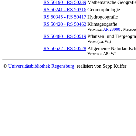
RS 50190 - RS 50239
Mathematische Geografie
RS 50241 - RS 50316
Geomorphologie
RS 50345 - RS 50417
Hydrogeografie
RS 50420 - RS 50462
Klimageografie
Verw.:s.a.
AR 23000
; Meteoro
RS 50480 - RS 50519
Pflanzen- und Tiergeogra
Verw.:(s.a. WI)
RS 50522 - RS 50528
Allgemeine Naturlandsch
Verw.:s.a. AR; WI
©
Universitätsbibliothek Regensburg
, realisiert von Sepp Kuffer