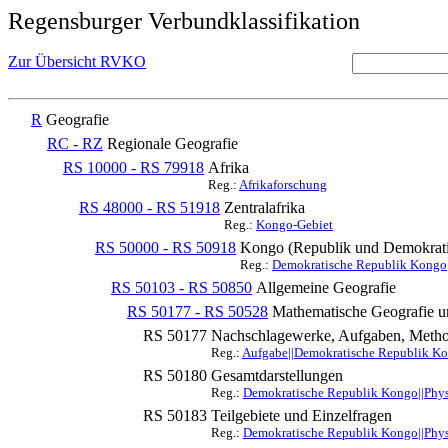
Regensburger Verbundklassifikation
Zur Übersicht RVKO
R
Geografie
RC - RZ
Regionale Geografie
RS 10000 - RS 79918
Afrika
Reg.:
Afrikaforschung
RS 48000 - RS 51918
Zentralafrika
Reg.:
Kongo-Gebiet
RS 50000 - RS 50918
Kongo (Republik und Demokratis
Reg.:
Demokratische Republik Kongo
RS 50103 - RS 50850
Allgemeine Geografie
RS 50177 - RS 50528
Mathematische Geografie u
RS 50177
Nachschlagewerke, Aufgaben, Meth
Reg.:
Aufgabe||Demokratische Republik Ko
RS 50180
Gesamtdarstellungen
Reg.:
Demokratische Republik Kongo||Phys
RS 50183
Teilgebiete und Einzelfragen
Reg.:
Demokratische Republik Kongo||Phys