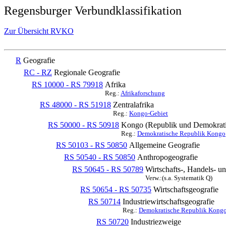
Regensburger Verbundklassifikation
Zur Übersicht RVKO
R
Geografie
RC - RZ
Regionale Geografie
RS 10000 - RS 79918
Afrika
Reg.:
Afrikaforschung
RS 48000 - RS 51918
Zentralafrika
Reg.:
Kongo-Gebiet
RS 50000 - RS 50918
Kongo (Republik und Demokratis
Reg.:
Demokratische Republik Kongo
RS 50103 - RS 50850
Allgemeine Geografie
RS 50540 - RS 50850
Anthropogeografie
RS 50645 - RS 50789
Wirtschafts-, Handels- u
Verw.:(s.a. Systematik Q)
RS 50654 - RS 50735
Wirtschaftsgeografie
RS 50714
Industriewirtschaftsgeografie
Reg.:
Demokratische Republik Kongo|
RS 50720
Industriezweige