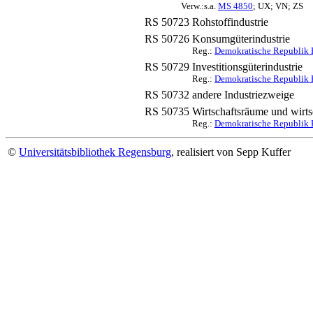
Verw.:s.a.
MS 4850
; UX; VN; ZS
RS 50723
Rohstoffindustrie
RS 50726
Konsumgüterindustrie
Reg.:
Demokratische Republik K
RS 50729
Investitionsgüterindustrie
Reg.:
Demokratische Republik 
RS 50732
andere Industriezweige
RS 50735
Wirtschaftsräume und wirts
Reg.:
Demokratische Republik K
©
Universitätsbibliothek Regensburg
, realisiert von Sepp Kuffer