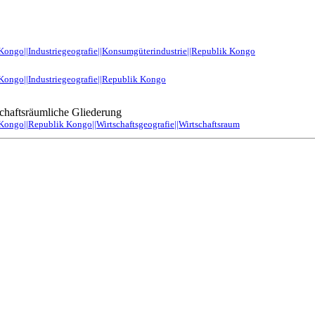
ongo||Industriegeografie||Konsumgüterindustrie||Republik Kongo
Kongo||Industriegeografie||Republik Kongo
chaftsräumliche Gliederung
ongo||Republik Kongo||Wirtschaftsgeografie||Wirtschaftsraum