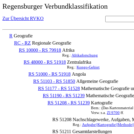
Regensburger Verbundklassifikation
Zur Übersicht RVKO
R
Geografie
RC - RZ
Regionale Geografie
RS 10000 - RS 79918
Afrika
Reg.:
Afrikaforschung
RS 48000 - RS 51918
Zentralafrika
Reg.:
Kongo-Gebiet
RS 51000 - RS 51918
Angola
RS 51103 - RS 51850
Allgemeine Geografie
RS 51177 - RS 51528
Mathematische Geografie u
RS 51190 - RS 51239
Mathematische Geografie
RS 51208 - RS 51239
Kartografie
Bem.: (Das Kartenmaterial 
Verw.:s.a.
ZI 9700
ff.
RS 51208
Nachschlagewerke, Aufgaben,
Reg.:
Aufgabe||Kartografie||Methode
RS 51211
Gesamtdarstellungen