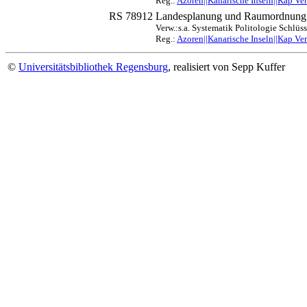
Reg.:
Azoren||Kanarische Inseln||Kap Ve
RS 78912
Landesplanung und Raumordnung
Verw.:s.a. Systematik Politologie Schlüs
Reg.:
Azoren||Kanarische Inseln||Kap V
©
Universitätsbibliothek Regensburg
, realisiert von Sepp Kuffer