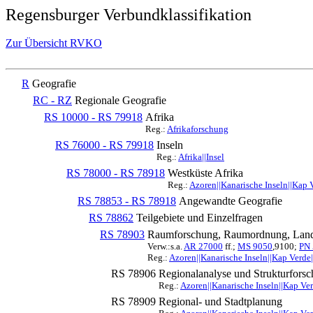
Regensburger Verbundklassifikation
Zur Übersicht RVKO
R
Geografie
RC - RZ
Regionale Geografie
RS 10000 - RS 79918
Afrika
Reg.:
Afrikaforschung
RS 76000 - RS 79918
Inseln
Reg.:
Afrika||Insel
RS 78000 - RS 78918
Westküste Afrika
Reg.:
Azoren||Kanarische Inseln||Kap 
RS 78853 - RS 78918
Angewandte Geografie
RS 78862
Teilgebiete und Einzelfragen
RS 78903
Raumforschung, Raumordnung, Lan
Verw.:s.a.
AR 27000
ff.;
MS 9050
,9100;
PN 
Reg.:
Azoren||Kanarische Inseln||Kap Verd
RS 78906
Regionalanalyse und Strukturfors
Reg.:
Azoren||Kanarische Inseln||Kap Ve
RS 78909
Regional- und Stadtplanung