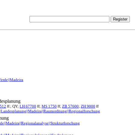
Verde||Madeira
desplanung
512
ff.; QY;
LH 67700
ff;
MS 1750
ff;
ZB 57600
;
ZH 9000
ff
e||Landesplanung||Madeira||Raumordnung||Regionalforschung
chung
rde||Madeira||Regionalanalyse||Strukturforschung