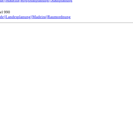
rde||Madeira||Regionalplanung||Stadtplanung
sel 990
erde||Landesplanung||Madeira||Raumordnung