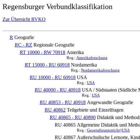
Regensburger Verbundklassifikation
Zur Übersicht RVKO
R
Geografie
RC - RZ
Regionale Geografie
RT 10000 - RW 70918
Amerika
Reg.:
Amerikaforschung
RT 15000 - RU 60918
Nordamerika
Reg.:
Nordamerikaforschung
RU 10000 - RU 60918
USA
Reg.:
USA
RU 40000 - RU 40918
USA / Südstaaten (Südliche 
Reg.:
USA
RU 40853 - RU 40918
Angewandte Geografie
RU 40862
Teilgebiete und Einzelfragen
RU 40865 - RU 40890
Didaktik und Methodi
RU 40865
Allgemeine Didaktik und Method
Reg.:
Geografieunterricht||USA
RU 40867
Außerschulische Lernorte, Kin