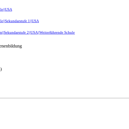
ule||USA
ule||Sekundarstufe 1||USA
m||Sekundarstufe 2||USA||Weiterführende Schule
enenbildung
)