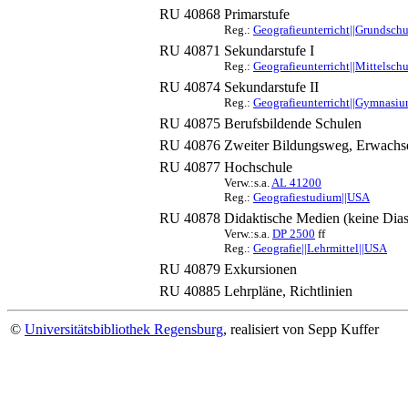
RU 40868
Primarstufe
Reg.:
Geografieunterricht||Grundsch
RU 40871
Sekundarstufe I
Reg.:
Geografieunterricht||Mittelsch
RU 40874
Sekundarstufe II
Reg.:
Geografieunterricht||Gymnasiu
RU 40875
Berufsbildende Schulen
RU 40876
Zweiter Bildungsweg, Erwachs
RU 40877
Hochschule
Verw.:s.a.
AL 41200
Reg.:
Geografiestudium||USA
RU 40878
Didaktische Medien (keine Dias
Verw.:s.a.
DP 2500
ff
Reg.:
Geografie||Lehrmittel||USA
RU 40879
Exkursionen
RU 40885
Lehrpläne, Richtlinien
©
Universitätsbibliothek Regensburg
, realisiert von Sepp Kuffer