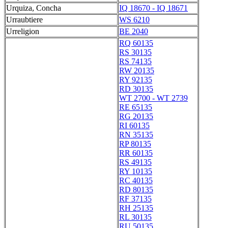
Urquiza, Concha
IQ 18670 - IQ 18671
Urraubtiere
WS 6210
Urreligion
BE 2040
RQ 60135
RS 30135
RS 74135
RW 20135
RY 92135
RD 30135
WT 2700 - WT 2739
RE 65135
RG 20135
RI 60135
RN 35135
RP 80135
RR 60135
RS 49135
RY 10135
RC 40135
RD 80135
RF 37135
RH 25135
RL 30135
RU 50135