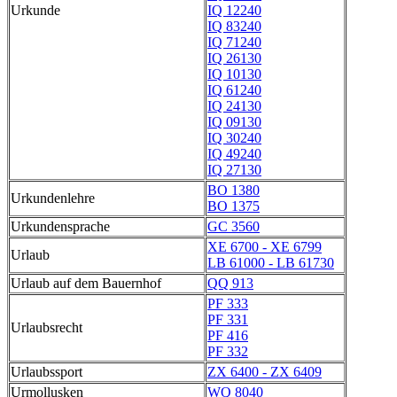
Urkunde
IQ 12240
IQ 83240
IQ 71240
IQ 26130
IQ 10130
IQ 61240
IQ 24130
IQ 09130
IQ 30240
IQ 49240
IQ 27130
BO 1380
Urkundenlehre
BO 1375
Urkundensprache
GC 3560
XE 6700 - XE 6799
Urlaub
LB 61000 - LB 61730
Urlaub auf dem Bauernhof
QQ 913
PF 333
PF 331
Urlaubsrecht
PF 416
PF 332
Urlaubssport
ZX 6400 - ZX 6409
Urmollusken
WQ 8040