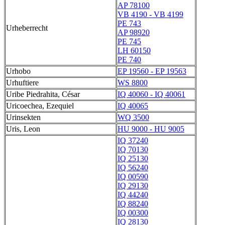
AP 78100
VB 4190 - VB 4199
PE 743
Urheberrecht
AP 98920
PE 745
LH 60150
PE 740
Urhobo
EP 19560 - EP 19563
Urhuftiere
WS 8800
Uribe Piedrahita, César
IQ 40060 - IQ 40061
Uricoechea, Ezequiel
IQ 40065
Urinsekten
WQ 3500
Uris, Leon
HU 9000 - HU 9005
IQ 37240
IQ 70130
IQ 25130
IQ 56240
IQ 00590
IQ 29130
IQ 44240
IQ 88240
IQ 00300
IQ 28130