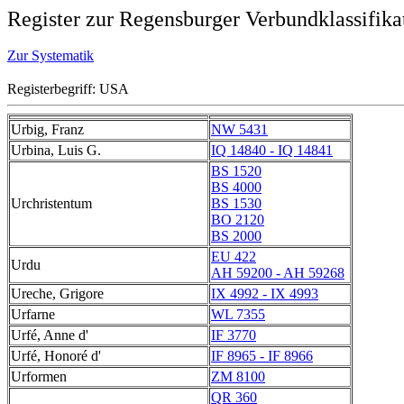
Register zur Regensburger Verbundklassifika
Zur Systematik
Registerbegriff: USA
Urbig, Franz
NW 5431
Urbina, Luis G.
IQ 14840 - IQ 14841
BS 1520
BS 4000
Urchristentum
BS 1530
BO 2120
BS 2000
EU 422
Urdu
AH 59200 - AH 59268
Ureche, Grigore
IX 4992 - IX 4993
Urfarne
WL 7355
Urfé, Anne d'
IF 3770
Urfé, Honoré d'
IF 8965 - IF 8966
Urformen
ZM 8100
QR 360