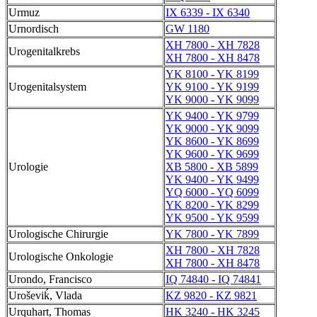
Urmuz
IX 6339 - IX 6340
Urnordisch
GW 1180
XH 7800 - XH 7828
Urogenitalkrebs
XH 7800 - XH 8478
YK 8100 - YK 8199
Urogenitalsystem
YK 9100 - YK 9199
YK 9000 - YK 9099
YK 9400 - YK 9799
YK 9000 - YK 9099
YK 8600 - YK 8699
YK 9600 - YK 9699
Urologie
XB 5800 - XB 5899
YK 9400 - YK 9499
YQ 6000 - YQ 6099
YK 8200 - YK 8299
YK 9500 - YK 9599
Urologische Chirurgie
YK 7800 - YK 7899
XH 7800 - XH 7828
Urologische Onkologie
XH 7800 - XH 8478
Urondo, Francisco
IQ 74840 - IQ 74841
Uroševiḱ, Vlada
KZ 9820 - KZ 9821
Urquhart, Thomas
HK 3240 - HK 3245