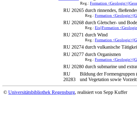
Reg.:
Formation <Geologie>||Geo
RU 20265
durch rinnendes, fließend
Reg.:
Formation <Geologie>||G
RU 20268
durch Gletscher- und Bode
Reg.:
Eis||Formation <Geologi
RU 20271
durch Wind
Reg.:
Formation <Geologie>||G
RU 20274
durch vulkanische Tätigkei
RU 20277
durch Organismen
Reg.:
Formation <Geologie>||G
RU 20280
durch submarine und extra
RU
Bildung der Formengruppen (
20283
und Vegetation sowie Vorzei
©
Universitätsbibliothek Regensburg
, realisiert von Sepp Kuffer