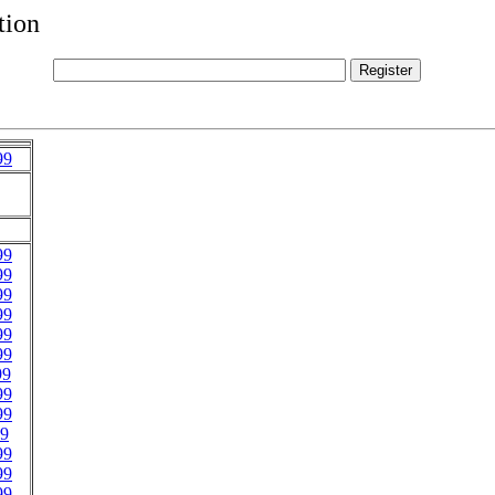
tion
99
99
99
99
99
99
99
99
99
99
49
99
99
99