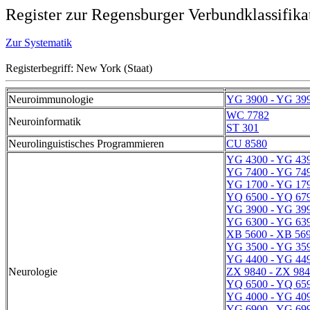
Register zur Regensburger Verbundklassifika
Zur Systematik
Registerbegriff: New York (Staat)
Neuroimmunologie
YG 3900 - YG 39
WC 7782
Neuroinformatik
ST 301
Neurolinguistisches Programmieren
CU 8580
YG 4300 - YG 43
YG 7400 - YG 74
YG 1700 - YG 17
YQ 6500 - YQ 67
YG 3900 - YG 39
YG 6300 - YG 63
XB 5600 - XB 56
YG 3500 - YG 35
YG 4400 - YG 44
Neurologie
ZX 9840 - ZX 98
YQ 6500 - YQ 65
YG 4000 - YG 40
YG 6900 - YG 69