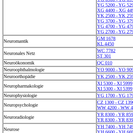
YG 5200 - YG 52
XG 4400 - XG 44
YK 2500 - YK 25
YG 3700 - YG 37
YG 4700 - YG 47
YG 2700 - YG 27
GM 1678
Neuromantik
KL 4450
WC 7782
Neuronales Netz
ST 301
Neuroökonomik
QC 010
Neuroophthalmologie
YO 9000 - YO 90
Neuroorthopädie
YK 2500 - YK 25
XI 5300 - XI 5999
Neuropharmakologie
XI 5300 - XI 5399
Neurophysiologie
YG 1700 - YG 17
CZ 1300 - CZ 139
Neuropsychologie
WW 4200 - WW 4
YR 8300 - YR 85
Neuroradiologie
YR 8300 - YR 83
YH 7400 - YH 74
Neurose
YH 6600 - YH 66