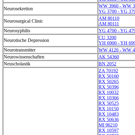
WW 3960 - WW 3
Neurosekretion
YG 3700 - YG 37
AM 80110
Neurosurgical Clinic
AM 80111
Neurosyphilis
YG 4700 - YG 47
CU 3200
Neurotische Depression
YH 6900 - YH 69
Neurotransmitter
WW 4120 - WW 4
Neurowissenschaften
AK 54360
Neuscholastik
BN 2052
ZA 70192
RX 50160
RX 50265
RX 50396
RX 10032
RX 10366
RX 50525
RX 10150
RX 10483
RX 50636
MI 96210
RX 10597