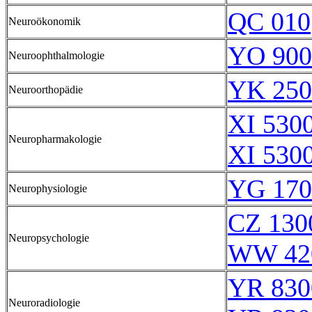
QC 010
Neuroökonomik
YO 900
Neuroophthalmologie
YK 250
Neuroorthopädie
XI 5300
Neuropharmakologie
XI 5300
YG 170
Neurophysiologie
CZ 130
Neuropsychologie
WW 42
YR 830
Neuroradiologie