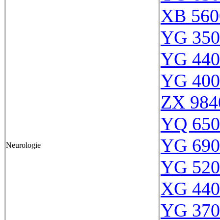
XB 560
YG 350
YG 440
YG 400
ZX 984
YQ 650
YG 690
Neurologie
YG 520
XG 440
YG 370