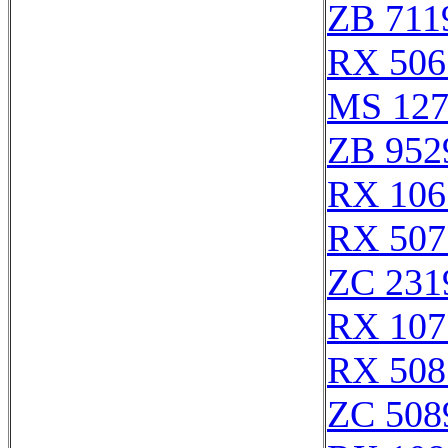
ZB 711
RX 506
MS 127
ZB 952
RX 106
RX 507
ZC 231
RX 107
RX 508
ZC 508