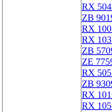
RX 504
ZB 901
RX 100
RX 103
ZB 570
ZE 775
RX 505
ZB 930
RX 101
RX 105