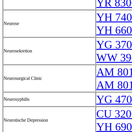
YR 830
YH 740
Neurose
YH 660
YG 370
Neurosekretion
WW 39
AM 80
Neurosurgical Clinic
AM 80
YG 470
Neurosyphilis
CU 320
Neurotische Depression
YH 690