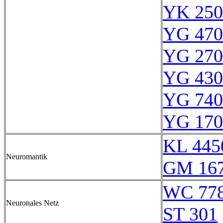
YK 250
YG 470
YG 270
YG 430
YG 740
YG 170
KL 445
Neuromantik
GM 16
WC 77
Neuronales Netz
ST 301