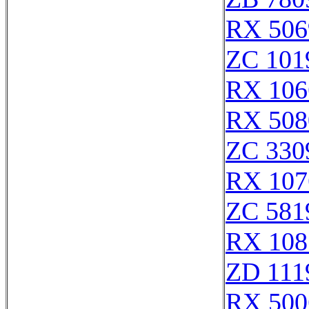
RX 506
ZC 101
RX 106
RX 508
ZC 330
RX 107
ZC 581
RX 108
ZD 111
RX 500