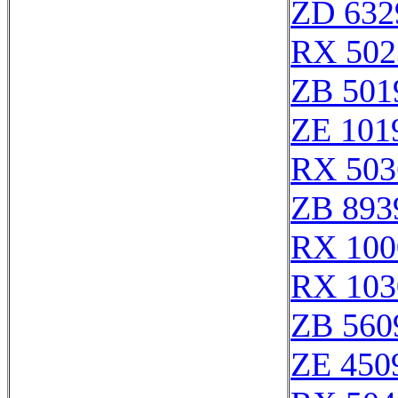
ZD 632
RX 502
ZB 501
ZE 101
RX 503
ZB 893
RX 100
RX 103
ZB 560
ZE 450