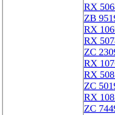
RX 506
ZB 951
RX 106
RX 507
ZC 230
RX 107
RX 508
ZC 501
RX 108
ZC 744