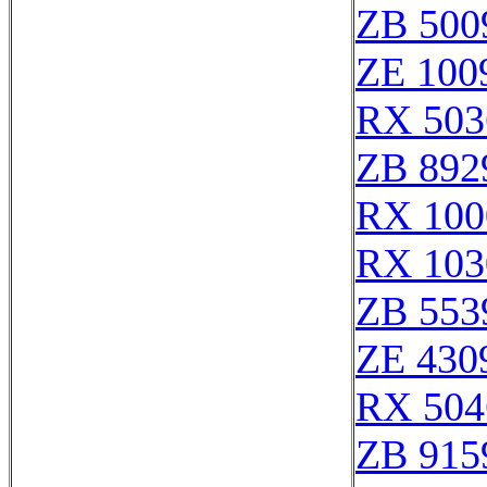
ZB 500
ZE 100
RX 503
ZB 892
RX 100
RX 103
ZB 553
ZE 430
RX 504
ZB 915