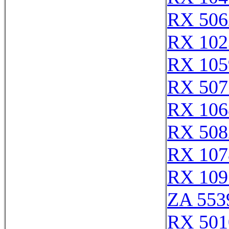
RX 506
RX 102
RX 105
RX 507
RX 106
RX 508
RX 107
RX 109
ZA 553
RX 501