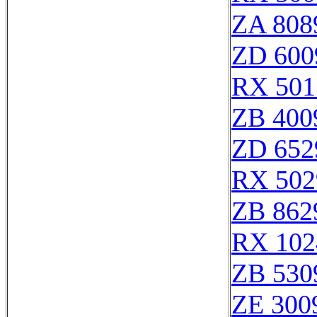
ZA 808
ZD 600
RX 501
ZB 400
ZD 652
RX 502
ZB 862
RX 102
ZB 530
ZE 300