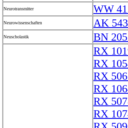
WW 41
Neurotransmitter
AK 543
Neurowissenschaften
BN 205
Neuscholastik
RX 101
RX 105
RX 506
RX 106
RX 507
RX 107
RX 509