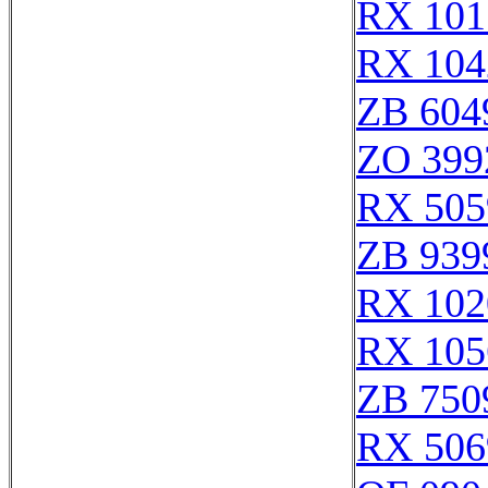
RX 101
RX 104
ZB 604
ZO 399
RX 505
ZB 939
RX 102
RX 105
ZB 750
RX 506