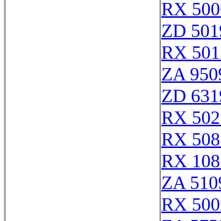
RX 500
ZD 501
RX 501
ZA 950
ZD 631
RX 502
RX 508
RX 108
ZA 510
RX 500