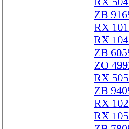
RX 504
ZB 916
RX 101
RX 104
ZB 605
ZO 499
RX 505
ZB 940
RX 102
RX 105
ZB 780