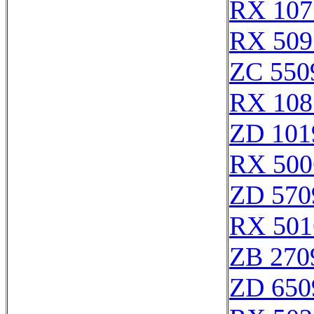
RX 107
RX 509
ZC 550
RX 108
ZD 101
RX 500
ZD 570
RX 501
ZB 270
ZD 650