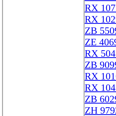
RX 107
RX 102
ZB 550
ZE 406
RX 504
ZB 909
RX 101
RX 104
ZB 602
ZH 979