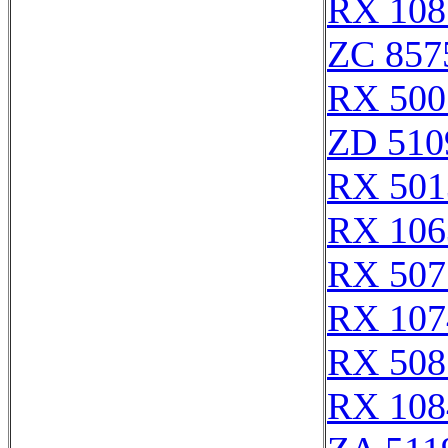
RX 108
ZC 857
RX 500
ZD 510
RX 501
RX 106
RX 507
RX 107
RX 508
RX 108