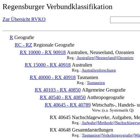
Regensburger Verbundklassifikation
Zur Übersicht RVKO
R
Geografie
RC - RZ
Regionale Geografie
RX 10000 - RX 90918
Australien, Neuseeland, Ozeanien
Reg.:
Australien||Neuseeland||Ozeanien
RX 15000 - RX 40918
Australien
Reg.:
Australienforschung
RX 40000 - RX 40918
Tasmanien
Reg.:
Tasmanien
RX 40103 - RX 40850
Allgemeine Geografie
RX 40540 - RX 40850
Anthropogeografie
RX 40645 - RX 40789
Wirtschafts-, Handels- 
Verw.:(s.a. Systematik Q)
RX 40645
Nachschlagewerke, Aufgaben, Me
Reg.:
Aufgabe||Methode||Nachschlagewer
RX 40648
Gesamtdarstellungen
Reg.:
Tasmanien||Verkehrsgeografie||Wir