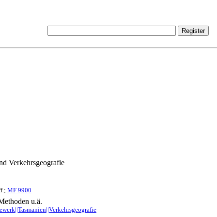
und Verkehrsgeografie
f.;
MF 9900
Methoden u.ä.
werk||Tasmanien||Verkehrsgeografie