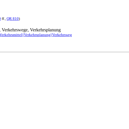
0
ff.,
QR 810
)
l, Verkehrswege, Verkehrsplanung
|Verkehrsmittel||Verkehrsplanung||Verkehrsweg