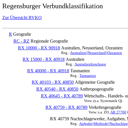
Regensburger Verbundklassifikation
Zur Übersicht RVKO
R
Geografie
RC - RZ
Regionale Geografie
RX 10000 - RX 90918
Australien, Neuseeland, Ozeanien
Reg.:
Australien||Neuseeland||Ozeanien
RX 15000 - RX 40918
Australien
Reg.:
Australienforschung
RX 40000 - RX 40918
Tasmanien
Reg.:
Tasmanien
RX 40103 - RX 40850
Allgemeine Geografie
RX 40540 - RX 40850
Anthropogeografie
RX 40645 - RX 40789
Wirtschafts-, Handels- 
Verw.:(s.a. Systematik Q)
RX 40759 - RX 40789
Verkehrsgeografie
Verw.:s.a. ZO;
AR 27700
f
RX 40759
Nachschlagewerke, Aufgaben, 
Reg.:
Aufgabe||Methode||Nachschlage