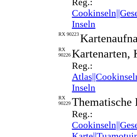
Reg.:
Cookinseln||Gese
Inseln
RX 90223
Kartenaufna
RX
Kartenarten, 
90226
Reg.:
Atlas||Cookinsel
Inseln
RX
Thematische 
90229
Reg.:
Cookinseln||Gese
Karte||Tuamotuin