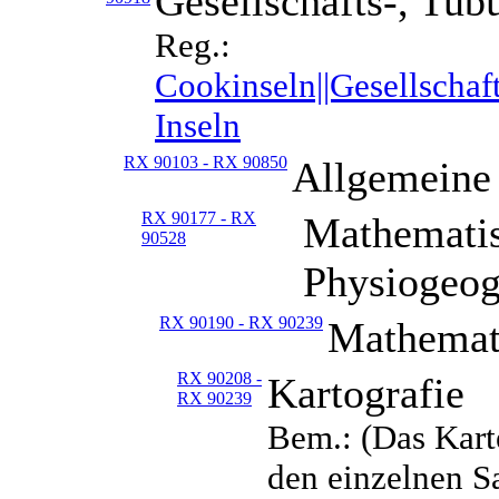
Gesellschafts-, Tub
Reg.:
Cookinseln||Gesellschaft
Inseln
RX 90103 - RX 90850
Allgemeine
RX 90177 - RX
Mathematis
90528
Physiogeog
RX 90190 - RX 90239
Mathemati
RX 90208 -
Kartografie
RX 90239
Bem.: (Das Karte
den einzelnen S