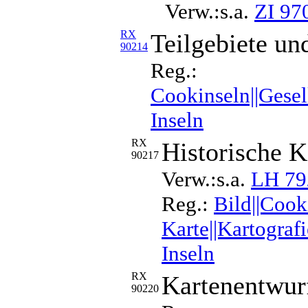
Verw.:s.a.
ZI 97
RX
Teilgebiete un
90214
Reg.:
Cookinseln||Gesel
Inseln
RX
Historische K
90217
Verw.:s.a.
LH 79
Reg.:
Bild||Cook
Karte||Kartograf
Inseln
RX
Kartenentwur
90220