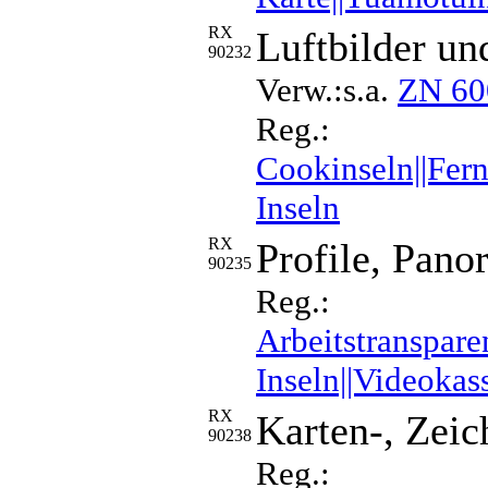
RX
Luftbilder un
90232
Verw.:s.a.
ZN 60
Reg.:
Cookinseln||Fern
Inseln
RX
Profile, Pan
90235
Reg.:
Arbeitstranspare
Inseln||Videokas
RX
Karten-, Zeic
90238
Reg.: