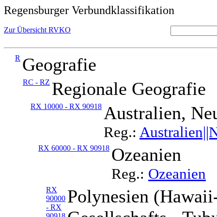
Regensburger Verbundklassifikation
Zur Übersicht RVKO
R
Geografie
RC - RZ
Regionale Geografie
RX 10000 - RX 90918
Australien, Ne
Reg.:
Australien||
RX 60000 - RX 90918
Ozeanien
Reg.:
Ozeanien
RX
Polynesien (Hawaii-
90000
- RX
90918