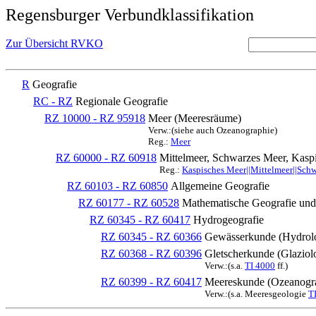
Regensburger Verbundklassifikation
Zur Übersicht RVKO
R
Geografie
RC - RZ
Regionale Geografie
RZ 10000 - RZ 95918
Meer (Meeresräume)
Verw.:(siehe auch Ozeanographie)
Reg.:
Meer
RZ 60000 - RZ 60918
Mittelmeer, Schwarzes Meer, Kasp
Reg.:
Kaspisches Meer||Mittelmeer||Sch
RZ 60103 - RZ 60850
Allgemeine Geografie
RZ 60177 - RZ 60528
Mathematische Geografie und
RZ 60345 - RZ 60417
Hydrogeografie
RZ 60345 - RZ 60366
Gewässerkunde (Hydrol
RZ 60368 - RZ 60396
Gletscherkunde (Glaziol
Verw.:(s.a.
TI 4000
ff.)
RZ 60399 - RZ 60417
Meereskunde (Ozeanogr
Verw.:(s.a. Meeresgeologie
T