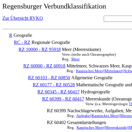
Regensburger Verbundklassifikation
Zur Übersicht RVKO
R
Geografie
RC - RZ
Regionale Geografie
RZ 10000 - RZ 95918
Meer (Meeresräume)
Verw.:(siehe auch Ozeanographie)
Reg.:
Meer
RZ 60000 - RZ 60918
Mittelmeer, Schwarzes Meer, Kasp
Reg.:
Kaspisches Meer||Mittelmeer||Sch
RZ 60103 - RZ 60850
Allgemeine Geografie
RZ 60177 - RZ 60528
Mathematische Geografie und
RZ 60345 - RZ 60417
Hydrogeografie
RZ 60399 - RZ 60417
Meereskunde (Ozeanogr
Verw.:(s.a. Meeresgeologie
T
RZ 60399
Nachschlagewerke, Aufgaben, Met
Reg.:
Aufgabe||Kaspisches Meer||Meeres
RZ 60402
Gesamtdarstellungen
Reg.:
Kaspisches Meer||Meereskunde||Mi