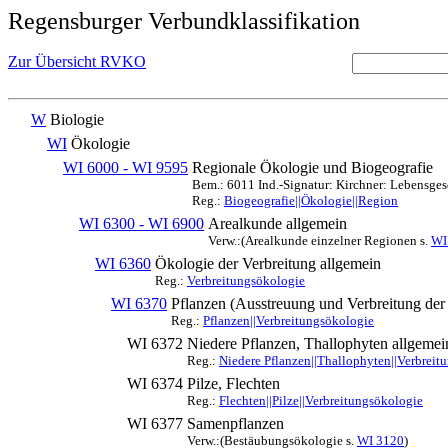
Regensburger Verbundklassifikation
Zur Übersicht RVKO
W
Biologie
WI
Ökologie
WI 6000 - WI 9595
Regionale Ökologie und Biogeografie
Bem.: 6011 Ind.-Signatur: Kirchner: Lebensges
Reg.:
Biogeografie||Ökologie||Region
WI 6300 - WI 6900
Arealkunde allgemein
Verw.:(Arealkunde einzelner Regionen s.
WI
WI 6360
Ökologie der Verbreitung allgemein
Reg.:
Verbreitungsökologie
WI 6370
Pflanzen (Ausstreuung und Verbreitung der
Reg.:
Pflanzen||Verbreitungsökologie
WI 6372
Niedere Pflanzen, Thallophyten allgemei
Reg.:
Niedere Pflanzen||Thallophyten||Verbreit
WI 6374
Pilze, Flechten
Reg.:
Flechten||Pilze||Verbreitungsökologie
WI 6377
Samenpflanzen
Verw.:(Bestäubungsökologie s.
WI 3120
)