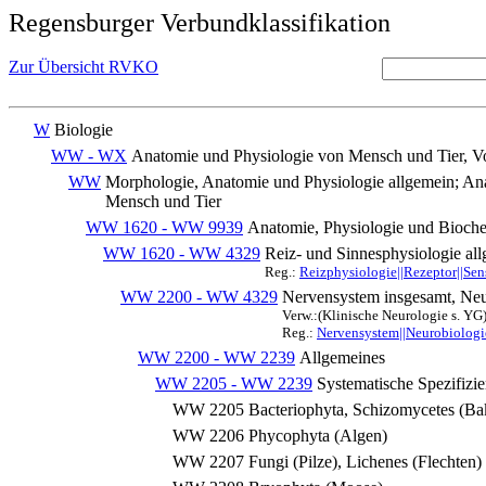
Regensburger Verbundklassifikation
Zur Übersicht RVKO
W
Biologie
WW - WX
Anatomie und Physiologie von Mensch und Tier, Vo
WW
Morphologie, Anatomie und Physiologie allgemein; An
Mensch und Tier
WW 1620 - WW 9939
Anatomie, Physiologie und Bioch
WW 1620 - WW 4329
Reiz- und Sinnesphysiologie al
Reg.:
Reizphysiologie||Rezeptor||Sen
WW 2200 - WW 4329
Nervensystem insgesamt, Ne
Verw.:(Klinische Neurologie s. YG
Reg.:
Nervensystem||Neurobiologi
WW 2200 - WW 2239
Allgemeines
WW 2205 - WW 2239
Systematische Spezifizi
WW 2205
Bacteriophyta, Schizomycetes (Bak
WW 2206
Phycophyta (Algen)
WW 2207
Fungi (Pilze), Lichenes (Flechten)