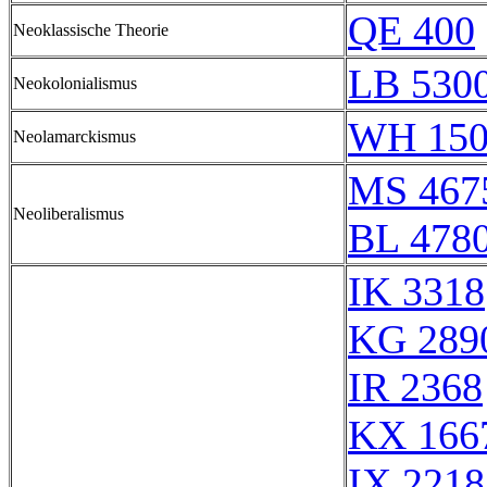
QE 400
Neoklassische Theorie
LB 5300
Neokolonialismus
WH 150
Neolamarckismus
MS 467
Neoliberalismus
BL 478
IK 3318
KG 289
IR 2368
KX 166
IX 2218