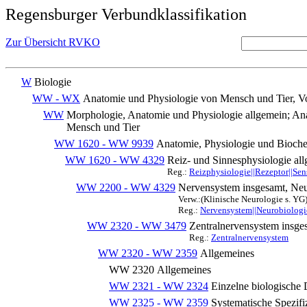
Regensburger Verbundklassifikation
Zur Übersicht RVKO
W
Biologie
WW - WX
Anatomie und Physiologie von Mensch und Tier, Vo
WW
Morphologie, Anatomie und Physiologie allgemein; An
Mensch und Tier
WW 1620 - WW 9939
Anatomie, Physiologie und Bioch
WW 1620 - WW 4329
Reiz- und Sinnesphysiologie al
Reg.:
Reizphysiologie||Rezeptor||Sen
WW 2200 - WW 4329
Nervensystem insgesamt, Ne
Verw.:(Klinische Neurologie s. YG
Reg.:
Nervensystem||Neurobiologi
WW 2320 - WW 3479
Zentralnervensystem insge
Reg.:
Zentralnervensystem
WW 2320 - WW 2359
Allgemeines
WW 2320
Allgemeines
WW 2321 - WW 2324
Einzelne biologische 
WW 2325 - WW 2359
Systematische Spezifi