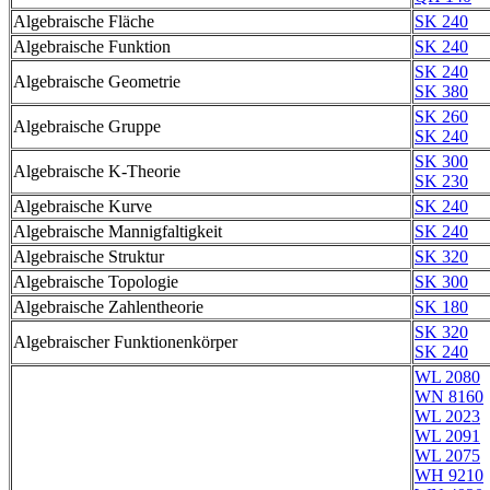
Algebraische Fläche
SK 240
Algebraische Funktion
SK 240
SK 240
Algebraische Geometrie
SK 380
SK 260
Algebraische Gruppe
SK 240
SK 300
Algebraische K-Theorie
SK 230
Algebraische Kurve
SK 240
Algebraische Mannigfaltigkeit
SK 240
Algebraische Struktur
SK 320
Algebraische Topologie
SK 300
Algebraische Zahlentheorie
SK 180
SK 320
Algebraischer Funktionenkörper
SK 240
WL 2080
WN 8160
WL 2023
WL 2091
WL 2075
WH 9210