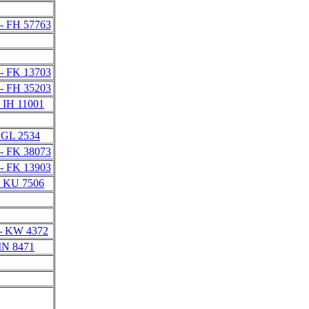
- FH 57763
- FK 13703
- FH 35203
- IH 11001
 GL 2534
- FK 38073
- FK 13903
- KU 7506
- KW 4372
 IN 8471