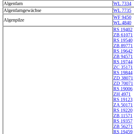
Algenfarn
WL 7334
Algenfarngewächse
WL 7735
WF 9450
Algenpilze
WL 4840
RS 19402
ZB 61071
RS 19540
ZB 89771
RS 19642
ZB 94571
RS 19744
ZC 35171
RS 19844
ZD 38071
ZD 70071
RS 19006
ZH 4971
RS 19123
ZA 50171
RS 19220
ZB 11571
RS 19357
ZB 56271
RS 19459