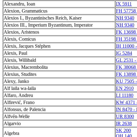
Alexandru, Ioan
IX 5911
Alexion, Grammaticus
FH 57758 
Alexios I., Byzantinisches Reich, Kaiser
NH 9340
Alexios III., Imperium Byzantinum, Imperator
NH 9340
Alexios, Aristenos
FK 13698 
Alexis, Comicus
FH 35198 
Alexis, Jacques Stéphen
IH 11000 
Alexis, Paul
IG 5284
Alexis, Willibald
GL 2531 -
Alexius, Macrembolita
FK 38068 
Alexius, Studites
FK 13898 
Alexy, Janko
KU 7505 
Alf laila wa-laila
EN 2910
Alfaro, Andreu
LI 11180
Alfirević, Frano
KW 4371 
Alfonsus, de Palencia
IN 8470 -
Alfvén-Welle
UR 8300
Algarvio
IR 2638
SK 200
Algebra
QH 140