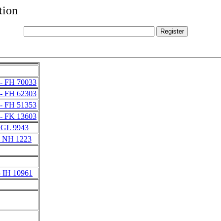
tion
- FH 70033
- FH 62303
- FH 51353
- FK 13603
 GL 9943
- NH 1223
- IH 10961