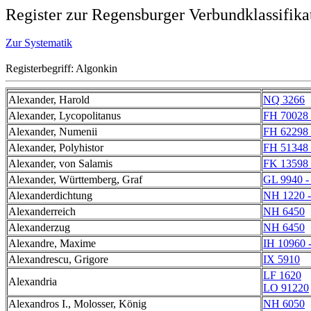
Register zur Regensburger Verbundklassifika
Zur Systematik
Registerbegriff: Algonkin
Alexander, Harold
NQ 3266
Alexander, Lycopolitanus
FH 70028 
Alexander, Numenii
FH 62298 
Alexander, Polyhistor
FH 51348 
Alexander, von Salamis
FK 13598 
Alexander, Württemberg, Graf
GL 9940 -
Alexanderdichtung
NH 1220 
Alexanderreich
NH 6450
Alexanderzug
NH 6450
Alexandre, Maxime
IH 10960 
Alexandrescu, Grigore
IX 5910
LF 1620
Alexandria
LO 91220
Alexandros I., Molosser, König
NH 6050