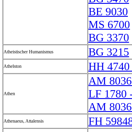
BE 9030
MS 6700
BG 3370
BG 3215
Atheistischer Humanismus
HH 4740 
Athelston
AM 8036
LF 1780 
Athen
AM 8036
FH 59848
Athenaeus, Attalensis