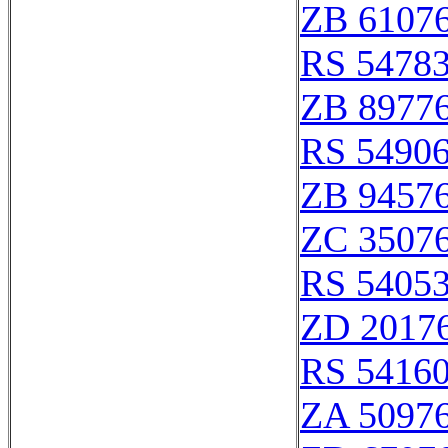
ZB 6107
RS 5478
ZB 8977
RS 5490
ZB 9457
ZC 3507
RS 5405
ZD 2017
RS 5416
ZA 5097