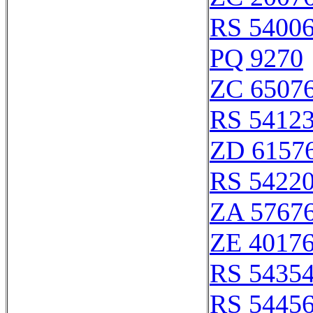
RS 5400
PQ 9270
ZC 6507
RS 5412
ZD 6157
RS 5422
ZA 5767
ZE 4017
RS 5435
RS 5445