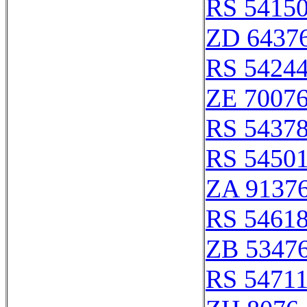
RS 5415
ZD 6437
RS 5424
ZE 7007
RS 5437
RS 5450
ZA 9137
RS 5461
ZB 5347
RS 5471