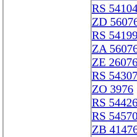
RS 5410
ZD 5607
RS 5419
ZA 5607
ZE 2607
RS 5430
ZO 3976
RS 5442
RS 5457
ZB 4147