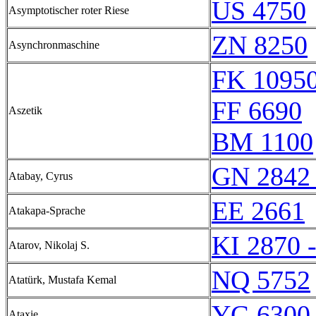
US 4750
Asymptotischer roter Riese
ZN 8250
Asynchronmaschine
FK 1095
FF 6690
Aszetik
BM 1100
GN 2842 
Atabay, Cyrus
EE 2661
Atakapa-Sprache
KI 2870 
Atarov, Nikolaj S.
NQ 5752
Atatürk, Mustafa Kemal
YG 6300 
Ataxie