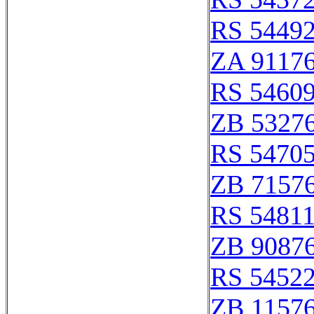
RS 5449
ZA 9117
RS 5460
ZB 5327
RS 5470
ZB 7157
RS 5481
ZB 9087
RS 5452
ZB 1157