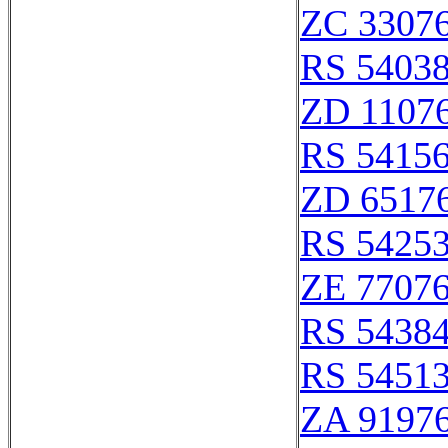
ZC 3307
RS 5403
ZD 1107
RS 5415
ZD 6517
RS 5425
ZE 7707
RS 5438
RS 5451
ZA 9197