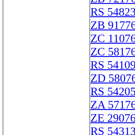
RS 5482
ZB 9177
ZC 1107
ZC 5817
RS 5410
ZD 5807
RS 5420
ZA 5717
ZE 2907
RS 5431