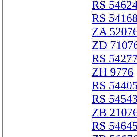
RS 5462
RS 5416
ZA 5207
ZD 7107
RS 5427
ZH 9776
RS 5440
RS 5454
ZB 2107
RS 5464