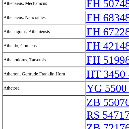
FH 50748
Athenaeus, Mechanicus
FH 68348
Athenaeus, Naucratites
FH 67228
Athenagoras, Atheniensis
FH 42148
Athenio, Comicus
FH 51998
Athenodorus, Tarsensis
HT 3450 
Atherton, Gertrude Franklin Horn
YG 5500 
Athetose
ZB 5507
RS 5471
ZB 7217