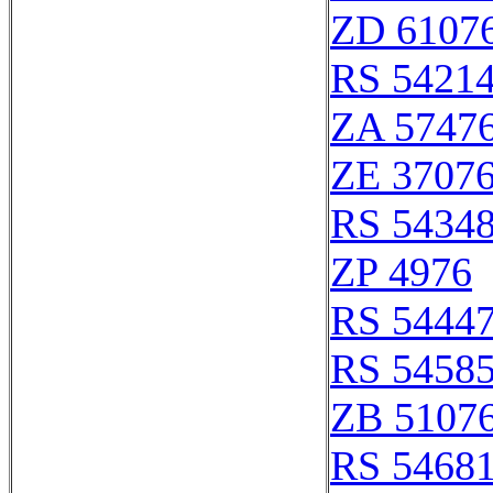
ZD 6107
RS 5421
ZA 5747
ZE 3707
RS 5434
ZP 4976
RS 5444
RS 5458
ZB 5107
RS 5468