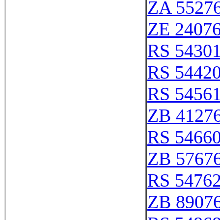
ZA 5527
ZE 2407
RS 5430
RS 5442
RS 5456
ZB 4127
RS 5466
ZB 5767
RS 5476
ZB 8907