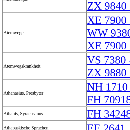
ZX 9840 
XE 7900 
WW 9380
Atemwege
XE 7900 
VS 7380 
Atemwegskrankheit
ZX 9880 
NH 1710 
Athanasius, Presbyter
FH 70918
FH 34248
Athanis, Syracusanus
EE 2641
Athapaskische Sprachen