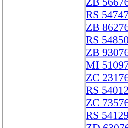
ZB 5667
RS 5474
ZB 8627
RS 5485
ZB 9307
MI 5109
ZC 2317
RS 5401
ZC 7357
RS 5412
ZD 6307