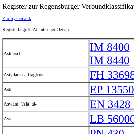
Register zur Regensburger Verbundklassifika
Zur Systematik
Registerbegriff: Atlantischer Ozean
IM 8400
Asturisch
IM 8440
FH 33698
Astydamas, Tragicus
EP 13550
Asu
EN 3428 
Aswānī, ʿAlāʾ al-
LB 56000
Asyl
PN 430