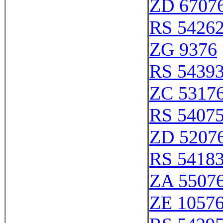
ZD 6707
RS 5426
ZG 9376
RS 5439
ZC 5317
RS 5407
ZD 5207
RS 5418
ZA 5507
ZE 1057