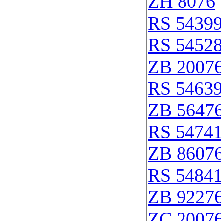
ZH 8076
RS 5439
RS 5452
ZB 2007
RS 5463
ZB 5647
RS 5474
ZB 8607
RS 5484
ZB 9227
ZC 2007