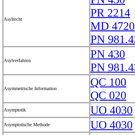
PR 2214
Asylrecht
MD 4720
PN 981.4
PN 430
Asylverfahren
PN 981.4
QC 100
Asymmetrische Information
QC 020
UO 4030
Asymptotik
UO 4030
Asymptotische Methode