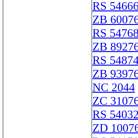
RS 5466
ZB 6007
RS 5476
ZB 8927
RS 5487
ZB 9397
NC 2044
ZC 3107
RS 5403
ZD 1007