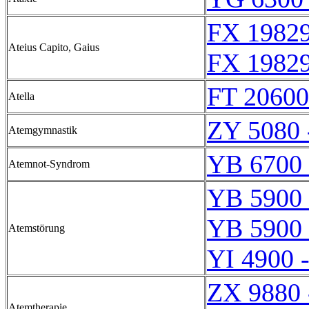
FX 19829
Ateius Capito, Gaius
FX 19829
FT 20600
Atella
ZY 5080 
Atemgymnastik
YB 6700 
Atemnot-Syndrom
YB 5900 
YB 5900 
Atemstörung
YI 4900 
ZX 9880 
Atemtherapie