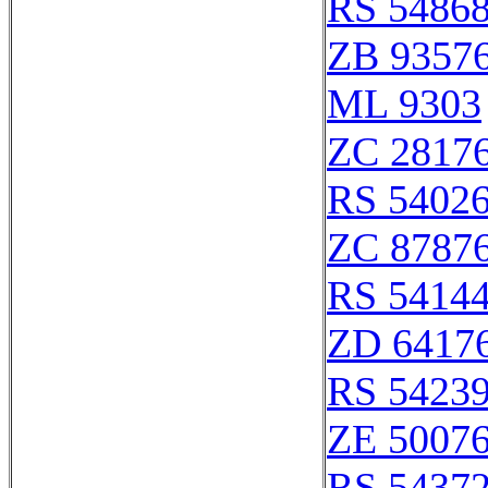
RS 5486
ZB 9357
ML 9303
ZC 2817
RS 5402
ZC 8787
RS 5414
ZD 6417
RS 5423
ZE 5007
RS 5437