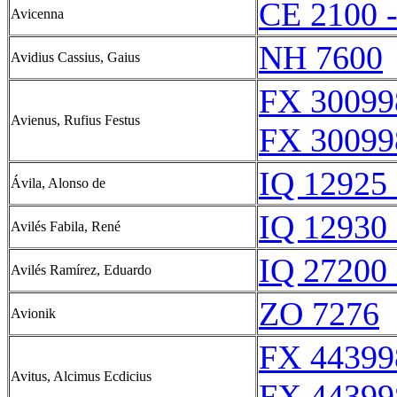
CE 2100 
Avicenna
NH 7600
Avidius Cassius, Gaius
FX 30099
Avienus, Rufius Festus
FX 30099
IQ 12925 
Ávila, Alonso de
IQ 12930 
Avilés Fabila, René
IQ 27200 
Avilés Ramírez, Eduardo
ZO 7276
Avionik
FX 44399
Avitus, Alcimus Ecdicius
FX 44399