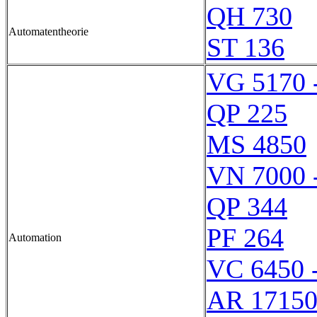
QH 730
Automatentheorie
ST 136
VG 5170 
QP 225
MS 4850
VN 7000 
QP 344
PF 264
Automation
VC 6450 
AR 1715