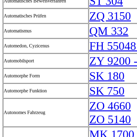
ST 304
Automatisches Beweisverfahren
ZQ 3150
Automatisches Prüfen
QM 332
Automatismus
FH 55048
Automedon, Cyzicenus
ZY 9200 
Automobilsport
SK 180
Automorphe Form
SK 750
Automorphe Funktion
ZO 4660
Autonomes Fahrzeug
ZO 5140
MK 1700