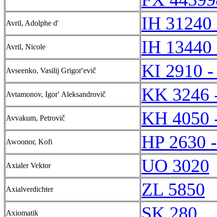
IH 31240 
Avril, Adolphe d'
IH 13440 
Avril, Nicole
KI 2910 -
Avseenko, Vasilij Grigorʹevič
KK 3246 
Avtamonov, Igorʹ Aleksandrovič
KH 4050 
Avvakum, Petrovič
HP 2630 
Awoonor, Kofi
UO 3020
Axialer Vektor
ZL 5850
Axialverdichter
SK 280
Axiomatik