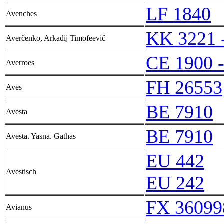
LF 1840
Avenches
KK 3221 
Averčenko, Arkadij Timofeevič
CE 1900 
Averroes
FH 26553
Aves
BE 7910
Avesta
BE 7910
Avesta. Yasna. Gathas
EU 442
Avestisch
EU 242
FX 36099
Avianus