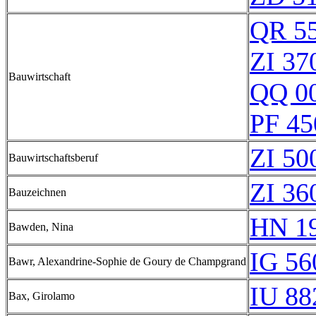
QR 5
ZI 37
Bauwirtschaft
QQ 0
PF 45
ZI 50
Bauwirtschaftsberuf
ZI 36
Bauzeichnen
HN 19
Bawden, Nina
IG 56
Bawr, Alexandrine-Sophie de Goury de Champgrand
IU 88
Bax, Girolamo