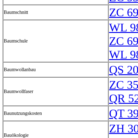
ZC 6
Baumschnitt
WL 9
ZC 6
Baumschule
WL 9
QS 2
Baumwollanbau
ZC 3
Baumwollfaser
QR 5
QT 3
Baunutzungskosten
ZH 3
Bauökologie