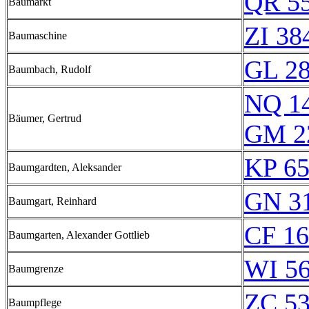
QR 5
Baumarkt
ZI 38
Baumaschine
GL 28
Baumbach, Rudolf
NQ 1
Bäumer, Gertrud
GM 2
KP 65
Baumgardten, Aleksander
GN 31
Baumgart, Reinhard
CF 16
Baumgarten, Alexander Gottlieb
WI 5
Baumgrenze
ZC 5
Baumpflege