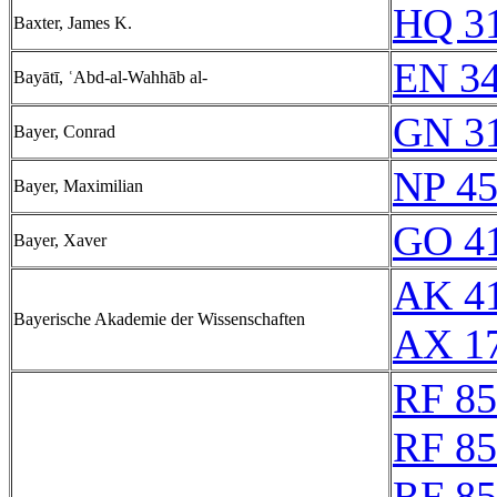
HQ 31
Baxter, James K.
EN 34
Bayātī, ʿAbd-al-Wahhāb al-
GN 31
Bayer, Conrad
NP 4
Bayer, Maximilian
GO 41
Bayer, Xaver
AK 41
Bayerische Akademie der Wissenschaften
AX 1
RF 8
RF 8
RF 8