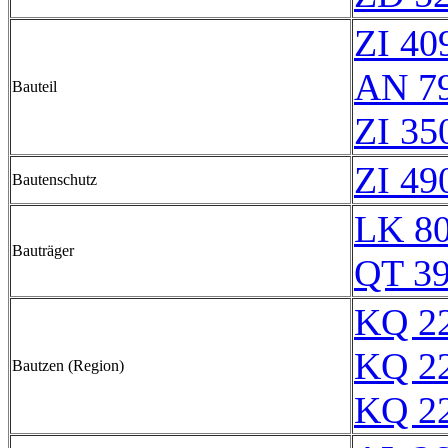
ZI 40
AN 7
Bauteil
ZI 35
ZI 49
Bautenschutz
LK 8
Bauträger
QT 3
KQ 2
KQ 2
Bautzen (Region)
KQ 2