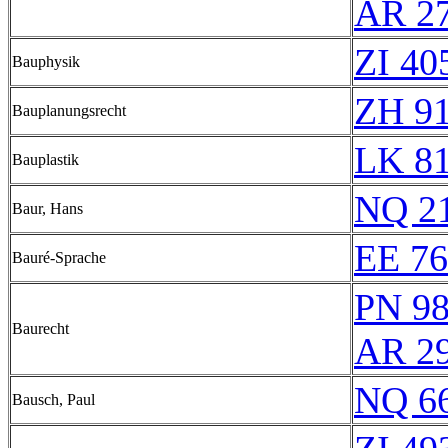
AR 2
ZI 40
Bauphysik
ZH 9
Bauplanungsrecht
LK 8
Bauplastik
NQ 2
Baur, Hans
EE 7
Bauré-Sprache
PN 98
Baurecht
AR 2
NQ 6
Bausch, Paul