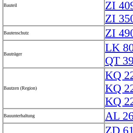
ZI 40
Bauteil
ZI 35
ZI 49
Bautenschutz
LK 8
Bauträger
QT 3
KQ 2
KQ 2
Bautzen (Region)
KQ 2
AL 2
Bauunterhaltung
ZD 6