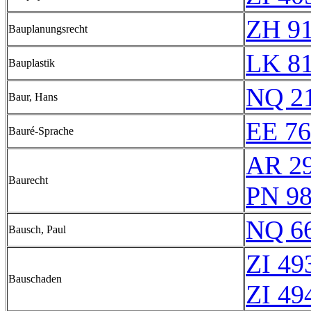
ZH 9
Bauplanungsrecht
LK 8
Bauplastik
NQ 2
Baur, Hans
EE 7
Bauré-Sprache
AR 2
Baurecht
PN 98
NQ 6
Bausch, Paul
ZI 49
Bauschaden
ZI 49