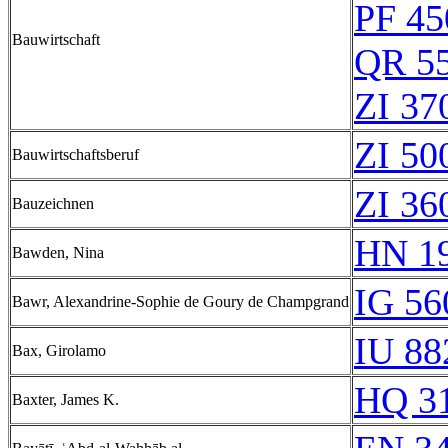
PF 45
Bauwirtschaft
QR 5
ZI 37
ZI 50
Bauwirtschaftsberuf
ZI 36
Bauzeichnen
HN 19
Bawden, Nina
IG 56
Bawr, Alexandrine-Sophie de Goury de Champgrand
IU 88
Bax, Girolamo
HQ 31
Baxter, James K.