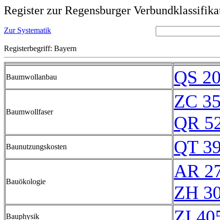
Register zur Regensburger Verbundklassifika
Zur Systematik
Registerbegriff: Bayern
QS 2
Baumwollanbau
ZC 3
Baumwollfaser
QR 5
QT 3
Baunutzungskosten
AR 2
Bauökologie
ZH 3
ZI 40
Bauphysik