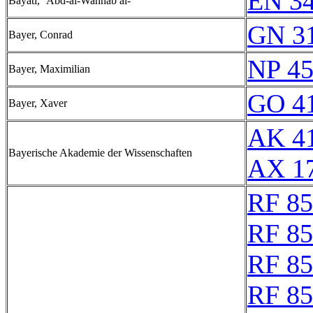
EN 34
Bayātī, ʿAbd-al-Wahhāb al-
GN 31
Bayer, Conrad
NP 4
Bayer, Maximilian
GO 41
Bayer, Xaver
AK 41
Bayerische Akademie der Wissenschaften
AX 1
RF 85
RF 8
RF 8
RF 8