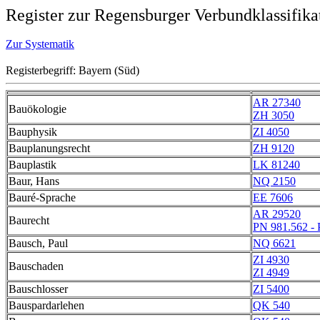
Register zur Regensburger Verbundklassifika
Zur Systematik
Registerbegriff: Bayern (Süd)
AR 27340
Bauökologie
ZH 3050
Bauphysik
ZI 4050
Bauplanungsrecht
ZH 9120
Bauplastik
LK 81240
Baur, Hans
NQ 2150
Bauré-Sprache
EE 7606
AR 29520
Baurecht
PN 981.562 -
Bausch, Paul
NQ 6621
ZI 4930
Bauschaden
ZI 4949
Bauschlosser
ZI 5400
Bauspardarlehen
QK 540