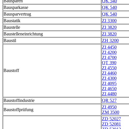
Bausparen
QK 540
Bausparkasse
QK 540
Bausparvertrag
QK 540
Baustatik
ZI 3300
Baustelle
ZI 3820
Baustelleneinrichtung
ZI 3820
Baustil
ZH 3200
ZI 4450
ZI 4200
ZI 4700
QT 390
ZI 4550
Baustoff
ZI 4460
ZI 4300
ZI 4095
ZI 4650
ZI 4480
Baustoffindustrie
QR 527
ZI 4950
Baustoffprüfung
ZM 3500
ZD 52027
ZD 52081