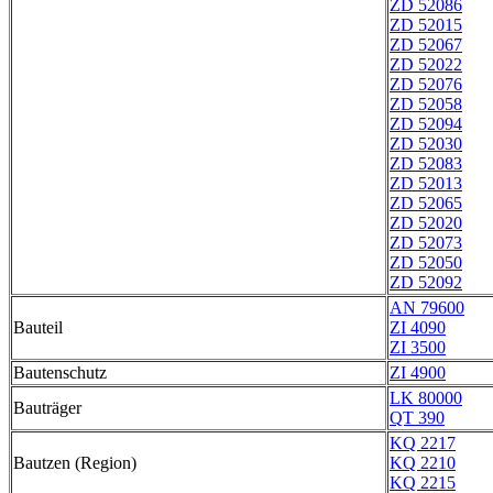
ZD 52086
ZD 52015
ZD 52067
ZD 52022
ZD 52076
ZD 52058
ZD 52094
ZD 52030
ZD 52083
ZD 52013
ZD 52065
ZD 52020
ZD 52073
ZD 52050
ZD 52092
AN 79600
Bauteil
ZI 4090
ZI 3500
Bautenschutz
ZI 4900
LK 80000
Bauträger
QT 390
KQ 2217
Bautzen (Region)
KQ 2210
KQ 2215