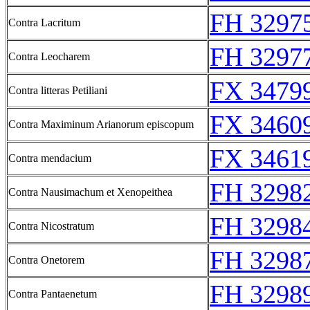
FH 3297
Contra Lacritum
FH 3297
Contra Leocharem
FX 34799
Contra litteras Petiliani
FX 34609
Contra Maximinum Arianorum episcopum
FX 34619
Contra mendacium
FH 3298
Contra Nausimachum et Xenopeithea
FH 3298
Contra Nicostratum
FH 3298
Contra Onetorem
FH 3298
Contra Pantaenetum