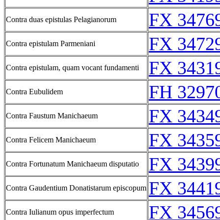
FX 34769
Contra duas epistulas Pelagianorum
FX 34729
Contra epistulam Parmeniani
FX 34319
Contra epistulam, quam vocant fundamenti
FH 3297
Contra Eubulidem
FX 34349
Contra Faustum Manichaeum
FX 34359
Contra Felicem Manichaeum
FX 34399
Contra Fortunatum Manichaeum disputatio
FX 34419
Contra Gaudentium Donatistarum episcopum
FX 34569
Contra Iulianum opus imperfectum