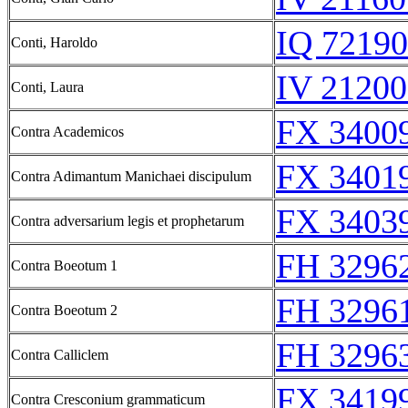
IQ 72190
Conti, Haroldo
IV 21200
Conti, Laura
FX 34009
Contra Academicos
FX 34019
Contra Adimantum Manichaei discipulum
FX 34039
Contra adversarium legis et prophetarum
FH 3296
Contra Boeotum 1
FH 3296
Contra Boeotum 2
FH 3296
Contra Calliclem
FX 34199
Contra Cresconium grammaticum