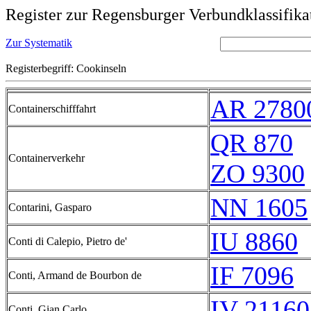
Register zur Regensburger Verbundklassifika
Zur Systematik
Registerbegriff: Cookinseln
AR 2780
Containerschifffahrt
QR 870
Containerverkehr
ZO 9300
NN 1605
Contarini, Gasparo
IU 8860
Conti di Calepio, Pietro de'
IF 7096
Conti, Armand de Bourbon de
IV 21160
Conti, Gian Carlo