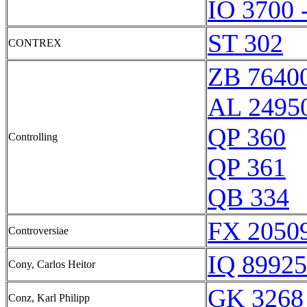
IO 3700 
ST 302
CONTREX
ZB 7640
AL 2495
QP 360
Controlling
QP 361
QB 334
FX 20509
Controversiae
IQ 89925
Cony, Carlos Heitor
GK 3268
Conz, Karl Philipp